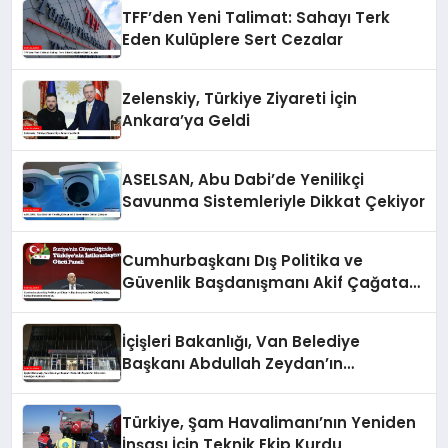
TFF’den Yeni Talimat: Sahayı Terk
Eden Kulüplere Sert Cezalar
Zelenskiy, Türkiye Ziyareti İçin
Ankara’ya Geldi
ASELSAN, Abu Dabi’de Yenilikçi
Savunma Sistemleriyle Dikkat Çekiyor
Cumhurbaşkanı Dış Politika ve
Güvenlik Başdanışmanı Akif Çağatay
Kılıç, Suriye Panelinde Konuştu
İçişleri Bakanlığı, Van Belediye
Başkanı Abdullah Zeydan’ın
Görevden Alındığını Açıkladı
Türkiye, Şam Havalimanı’nın Yeniden
İnşası İçin Teknik Ekip Kurdu