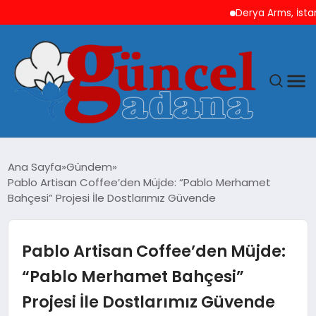
Derya Arms, İstanbul Pr
ANASAYFA
Ana Sayfa
Gündem
Pablo Artisan Coffee’den Müjde: “Pablo Merhamet
GÜNCEL
Bahçesi” Projesi İle Dostlarımız Güvende
YAŞAM
Pablo Artisan Coffee’den Müjde:
MAGAZIN
“Pablo Merhamet Bahçesi”
Projesi İle Dostlarımız Güvende
SAĞLIK