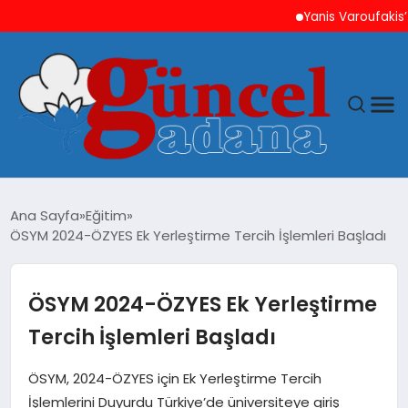
Yanis Varoufakis’ten Atin
ANASAYFA
Ana Sayfa
Eğitim
ÖSYM 2024-ÖZYES Ek Yerleştirme Tercih İşlemleri Başladı
GÜNCEL
YAŞAM
ÖSYM 2024-ÖZYES Ek Yerleştirme
Tercih İşlemleri Başladı
MAGAZIN
ÖSYM, 2024-ÖZYES için Ek Yerleştirme Tercih
SAĞLIK
İşlemlerini Duyurdu Türkiye’de üniversiteye giriş