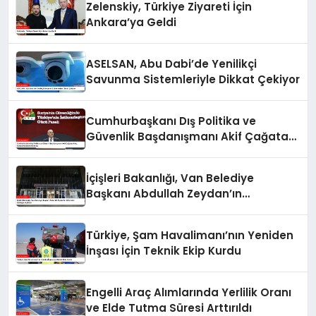
Zelenskiy, Türkiye Ziyareti İçin
Ankara’ya Geldi
ASELSAN, Abu Dabi’de Yenilikçi
Savunma Sistemleriyle Dikkat Çekiyor
Cumhurbaşkanı Dış Politika ve
Güvenlik Başdanışmanı Akif Çağatay
Kılıç, Suriye Panelinde Konuştu
İçişleri Bakanlığı, Van Belediye
Başkanı Abdullah Zeydan’ın
Görevden Alındığını Açıkladı
Türkiye, Şam Havalimanı’nın Yeniden
İnşası İçin Teknik Ekip Kurdu
Engelli Araç Alımlarında Yerlilik Oranı
ve Elde Tutma Süresi Arttırıldı