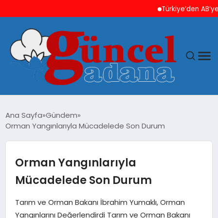
Türkiye’den AB’ye e-İh
ANASAYFA
Ana Sayfa
Gündem
Orman Yangınlarıyla Mücadelede Son Durum
GÜNCEL
YAŞAM
Orman Yangınlarıyla
Mücadelede Son Durum
MAGAZIN
Tarım ve Orman Bakanı İbrahim Yumaklı, Orman
SAĞLIK
Yangınlarını Değerlendirdi Tarım ve Orman Bakanı