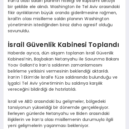
İran’a olası saldırı planının niteliği ve kapsamı detaylı
bir şekilde ele alındı. Washington ile Tel Aviv arasındaki
fikir ayrılıklarının büyük oranda giderilmesine rağmen,
İsrail’in olası misilleme saldırı planının Washington
yönetiminin istediğinden biraz daha agresif olduğu
savunuldu.
İsrail Güvenlik Kabinesi Toplandı
Haberde ayrıca, dün akşam toplanan İsrail Güvenlik
Kabinesi’nin, Başbakan Netanyahu ile Savunma Bakanı
Yoav Gallant’a İran’a saldırının zamanlamasını
belirleme yetkisini vermesinin beklendiği aktarıldı.
İran’ın 1 Ekim’de İsrail’e füze saldırısında bulunduğu ve
İşgalci Tel Aviv yönetiminin bu saldırıya karşılık
vereceğini bildirdiği de hatırlatıldı.
İsrail ve ABD arasındaki bu gelişmeler, bölgedeki
tansiyonun yükseldiği bir dönemde gerçekleşiyor.
İlerleyen günlerde Netanyahu ve Biden arasındaki
ilişkilerin ve İran’a olası misillemenin durumuyla ilgili
yeni gelişmelerin yaşanması bekleniyor.