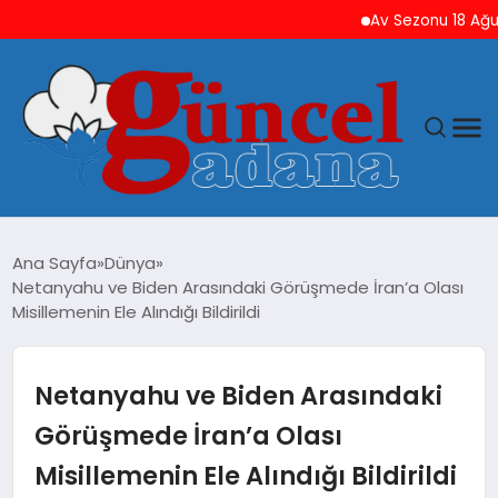
Av Sezonu 18 Ağustos’
ANASAYFA
Ana Sayfa
Dünya
Netanyahu ve Biden Arasındaki Görüşmede İran’a Olası
GÜNCEL
Misillemenin Ele Alındığı Bildirildi
YAŞAM
Netanyahu ve Biden Arasındaki
MAGAZIN
Görüşmede İran’a Olası
Misillemenin Ele Alındığı Bildirildi
SAĞLIK