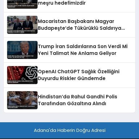
meşru hedefimizdir
Macaristan Başbakanı Magyar
Budapeşte’de Tükürüklü Saldırıya
Uğradı
Trump İran Saldırılarına Son Verdi Mİ
Yeni Talimat Ne Anlama Geliyor
OpenAI ChatGPT Sağlık Özelliğini
Duyurdu Riskler Gündemde
Hindistan’da Rahul Gandhi Polis
Tarafından Gözaltına Alındı
Adana'da Haberin Doğru Adresi