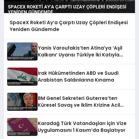
SpaceX Roketi Ay’a Çarptı Uzay Çöpleri Endişesi
Yeniden Gündemde
Yanis Varoufakis’ten Atina’ya ‘Aşil
Kalkanı’ Uyarısı Türkiye İki Katıyla
Karşılık Verir
Irak Hükümetinden ABD ve Suudi
Arabistan Saldırılarına Kınama
BM Genel Sekreteri Guterres’ten
Küresel Savaş ve İklim Krizine Acil
Çağrı
Karadağ Türk Vatandaşları İçin Vize
Uygulamasını 1 Kasım’da Başlatıyor