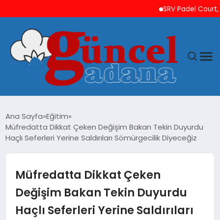
SRV Padel Court, 24 Ül
ANASAYFA
Ana Sayfa
Eğitim
Müfredatta Dikkat Çeken Değişim Bakan Tekin Duyurdu
GÜNCEL
Haçlı Seferleri Yerine Saldırıları Sömürgecilik Diyeceğiz
YAŞAM
Müfredatta Dikkat Çeken
MAGAZIN
Değişim Bakan Tekin Duyurdu
Haçlı Seferleri Yerine Saldırıları
SAĞLIK