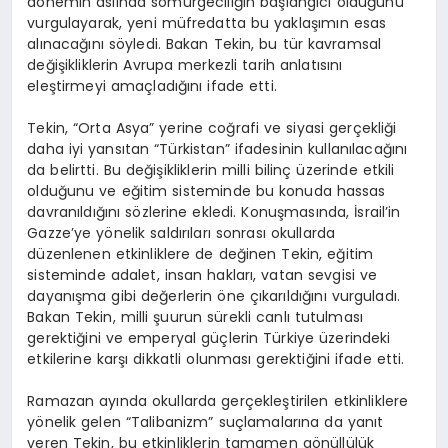
dönemin aslında sömürgeciliğin başlangıcı olduğunu
vurgulayarak, yeni müfredatta bu yaklaşımın esas
alınacağını söyledi. Bakan Tekin, bu tür kavramsal
değişikliklerin Avrupa merkezli tarih anlatısını
eleştirmeyi amaçladığını ifade etti.
Tekin, “Orta Asya” yerine coğrafi ve siyasi gerçekliği
daha iyi yansıtan “Türkistan” ifadesinin kullanılacağını
da belirtti. Bu değişikliklerin milli bilinç üzerinde etkili
olduğunu ve eğitim sisteminde bu konuda hassas
davranıldığını sözlerine ekledi. Konuşmasında, İsrail’in
Gazze’ye yönelik saldırıları sonrası okullarda
düzenlenen etkinliklere de değinen Tekin, eğitim
sisteminde adalet, insan hakları, vatan sevgisi ve
dayanışma gibi değerlerin öne çıkarıldığını vurguladı.
Bakan Tekin, milli şuurun sürekli canlı tutulması
gerektiğini ve emperyal güçlerin Türkiye üzerindeki
etkilerine karşı dikkatli olunması gerektiğini ifade etti.
Ramazan ayında okullarda gerçekleştirilen etkinliklere
yönelik gelen “Talibanizm” suçlamalarına da yanıt
veren Tekin, bu etkinliklerin tamamen gönüllülük