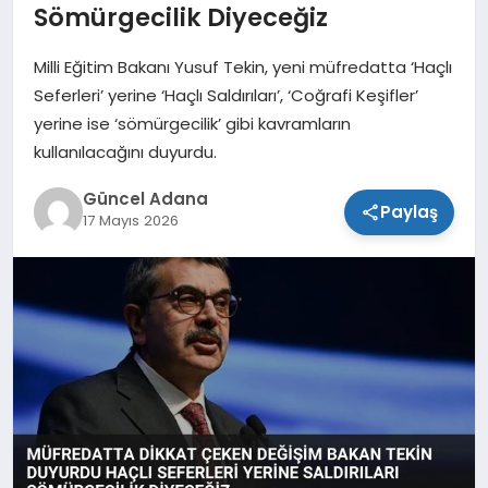
Sömürgecilik Diyeceğiz
SPOR
Milli Eğitim Bakanı Yusuf Tekin, yeni müfredatta ‘Haçlı
TEKNOLOJI
Seferleri’ yerine ‘Haçlı Saldırıları’, ‘Coğrafi Keşifler’
yerine ise ‘sömürgecilik’ gibi kavramların
kullanılacağını duyurdu.
Güncel Adana
Paylaş
17 Mayıs 2026