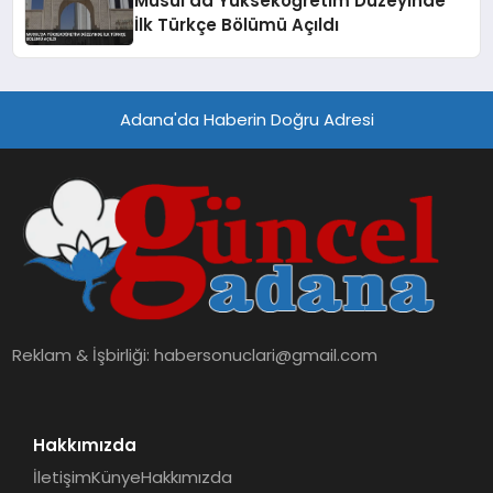
Musul’da Yükseköğretim Düzeyinde
İlk Türkçe Bölümü Açıldı
Adana'da Haberin Doğru Adresi
Reklam & İşbirliği:
habersonuclari@gmail.com
Hakkımızda
İletişim
Künye
Hakkımızda