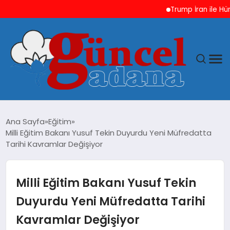
Trump İran ile Hürmüz 
ANASAYFA
Ana Sayfa
Eğitim
Milli Eğitim Bakanı Yusuf Tekin Duyurdu Yeni Müfredatta
GÜNCEL
Tarihi Kavramlar Değişiyor
YAŞAM
Milli Eğitim Bakanı Yusuf Tekin
MAGAZIN
Duyurdu Yeni Müfredatta Tarihi
Kavramlar Değişiyor
SAĞLIK