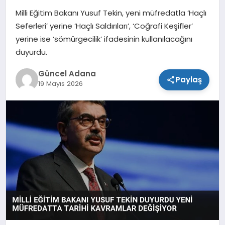
Milli Eğitim Bakanı Yusuf Tekin, yeni müfredatla ‘Haçlı
SPOR
Seferleri’ yerine ‘Haçlı Saldırıları’, ‘Coğrafi Keşifler’
yerine ise ‘sömürgecilik’ ifadesinin kullanılacağını
TEKNOLOJI
duyurdu.
Güncel Adana
Paylaş
19 Mayıs 2026