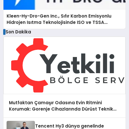
Kleen-Hy-Dro-Gen Inc., Sıfır Karbon Emisyonlu
Hidrojen Isıtma Teknolojisinde ISO ve TSSA
Düzenleyici Onaylarını Aldı
Son Dakika
Mutfaktan Çamaşır Odasına Evin Ritmini
Korumak: Gorenje Cihazlarında Dürüst Teknik
Destek Deneyimi
Tencent Hy3 dünya genelinde