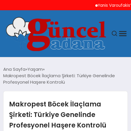
Yanis Varoufakis’ten At
ANASAYFA
Ana Sayfa
Yaşam
Makropest Böcek İlaçlama Şirketi: Türkiye Genelinde
GÜNCEL
Profesyonel Haşere Kontrolü
YAŞAM
Makropest Böcek İlaçlama
MAGAZIN
Şirketi: Türkiye Genelinde
Profesyonel Haşere Kontrolü
SAĞLIK