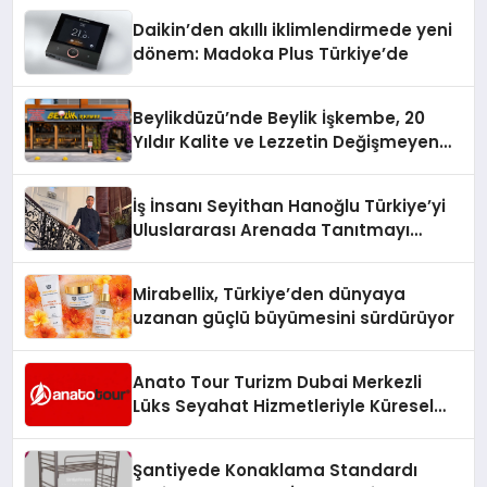
Daikin’den akıllı iklimlendirmede yeni
dönem: Madoka Plus Türkiye’de
Beylikdüzü’nde Beylik İşkembe, 20
Yıldır Kalite ve Lezzetin Değişmeyen
Adresi
İş İnsanı Seyithan Hanoğlu Türkiye’yi
Uluslararası Arenada Tanıtmayı
Hedefliyor
Mirabellix, Türkiye’den dünyaya
uzanan güçlü büyümesini sürdürüyor
Anato Tour Turizm Dubai Merkezli
Lüks Seyahat Hizmetleriyle Küresel
Turizmde Öne Çıkıyor
Şantiyede Konaklama Standardı