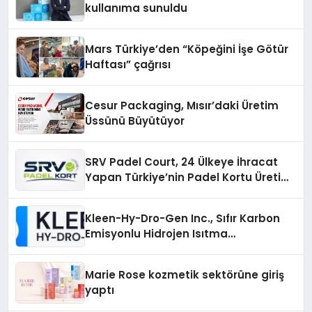
kullanıma sunuldu
Mars Türkiye’den “Köpeğini İşe Götür
Haftası” çağrısı
Cesur Packaging, Mısır’daki Üretim
Üssünü Büyütüyor
SRV Padel Court, 24 Ülkeye İhracat
Yapan Türkiye’nin Padel Kortu Üretim
Gücü
Kleen-Hy-Dro-Gen Inc., Sıfır Karbon
Emisyonlu Hidrojen Isıtma
Teknolojisinde ISO ve TSSA
Düzenleyici Onaylarını Aldı
Marie Rose kozmetik sektörüne giriş
yaptı