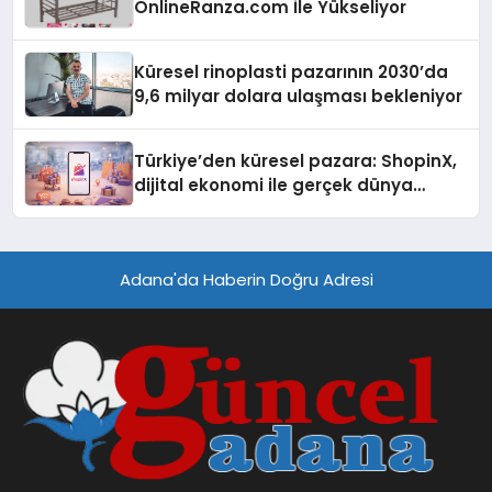
OnlineRanza.com İle Yükseliyor
Küresel rinoplasti pazarının 2030’da
9,6 milyar dolara ulaşması bekleniyor
Türkiye’den küresel pazara: ShopinX,
dijital ekonomi ile gerçek dünya
alışverişini bir araya getirmeyi
hedefliyor
Adana'da Haberin Doğru Adresi