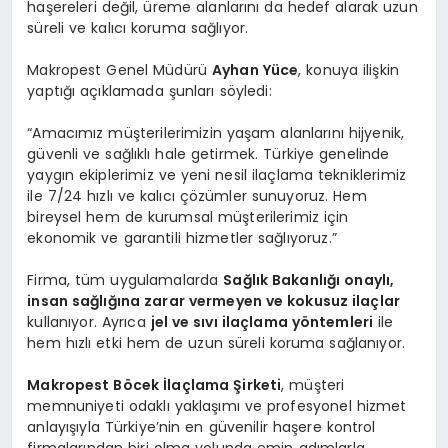
haşereleri değil, üreme alanlarını da hedef alarak uzun
süreli ve kalıcı koruma sağlıyor.
Makropest Genel Müdürü
Ayhan Yüce
, konuya ilişkin
yaptığı açıklamada şunları söyledi:
“Amacımız müşterilerimizin yaşam alanlarını hijyenik,
güvenli ve sağlıklı hale getirmek. Türkiye genelinde
yaygın ekiplerimiz ve yeni nesil ilaçlama tekniklerimiz
ile 7/24 hızlı ve kalıcı çözümler sunuyoruz. Hem
bireysel hem de kurumsal müşterilerimiz için
ekonomik ve garantili hizmetler sağlıyoruz.”
Firma, tüm uygulamalarda
Sağlık Bakanlığı onaylı,
insan sağlığına zarar vermeyen ve kokusuz ilaçlar
kullanıyor. Ayrıca
jel ve sıvı ilaçlama yöntemleri
ile
hem hızlı etki hem de uzun süreli koruma sağlanıyor.
Makropest Böcek İlaçlama Şirketi
, müşteri
memnuniyeti odaklı yaklaşımı ve profesyonel hizmet
anlayışıyla Türkiye’nin en güvenilir haşere kontrol
firmalarından biri olma yolunda emin adımlarla