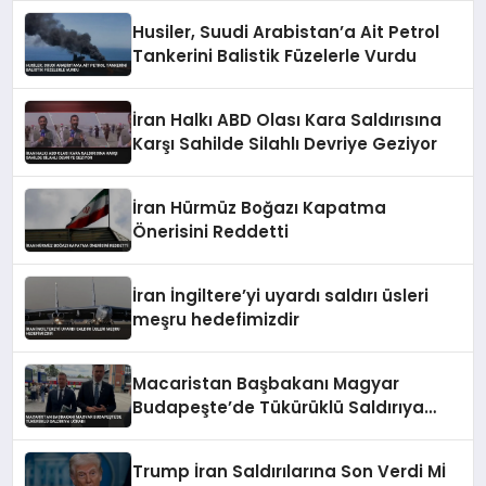
Husiler, Suudi Arabistan’a Ait Petrol
Tankerini Balistik Füzelerle Vurdu
İran Halkı ABD Olası Kara Saldırısına
Karşı Sahilde Silahlı Devriye Geziyor
İran Hürmüz Boğazı Kapatma
Önerisini Reddetti
İran İngiltere’yi uyardı saldırı üsleri
meşru hedefimizdir
Macaristan Başbakanı Magyar
Budapeşte’de Tükürüklü Saldırıya
Uğradı
Trump İran Saldırılarına Son Verdi Mİ