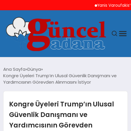
Yanis Varoufakis’ten Ati
ANASAYFA
Ana Sayfa
Dünya
Kongre Üyeleri Trump’ın Ulusal Güvenlik Danışmanı ve
GÜNCEL
Yardımcısının Görevden Alınmasını İstiyor
YAŞAM
Kongre Üyeleri Trump’ın Ulusal
MAGAZIN
Güvenlik Danışmanı ve
Yardımcısının Görevden
SAĞLIK