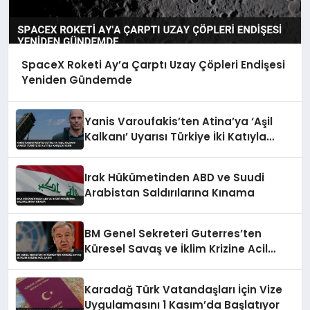
SpaceX Roketi Ay’a Çarptı Uzay Çöpleri Endişesi
Yeniden Gündemde
Yanis Varoufakis’ten Atina’ya ‘Aşil
Kalkanı’ Uyarısı Türkiye İki Katıyla
Karşılık Verir
Irak Hükümetinden ABD ve Suudi
Arabistan Saldırılarına Kınama
BM Genel Sekreteri Guterres’ten
Küresel Savaş ve İklim Krizine Acil
Çağrı
Karadağ Türk Vatandaşları İçin Vize
Uygulamasını 1 Kasım’da Başlatıyor