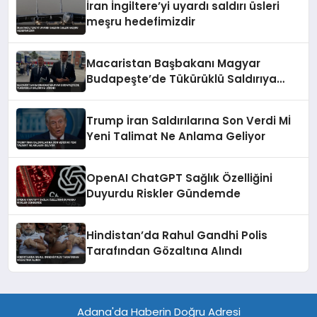
İran İngiltere’yi uyardı saldırı üsleri
meşru hedefimizdir
Macaristan Başbakanı Magyar
Budapeşte’de Tükürüklü Saldırıya
Uğradı
Trump İran Saldırılarına Son Verdi Mİ
Yeni Talimat Ne Anlama Geliyor
OpenAI ChatGPT Sağlık Özelliğini
Duyurdu Riskler Gündemde
Hindistan’da Rahul Gandhi Polis
Tarafından Gözaltına Alındı
Adana'da Haberin Doğru Adresi