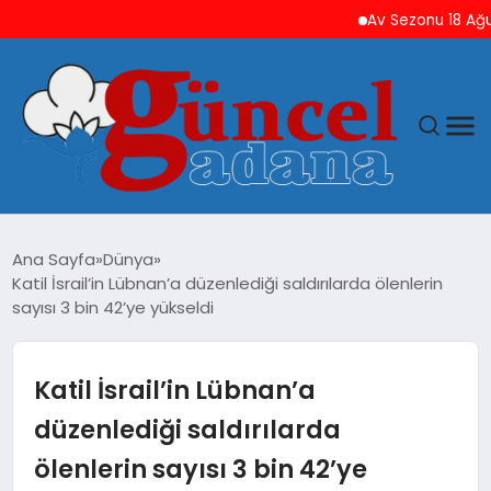
Av Sezonu 18 Ağustos’t
ANASAYFA
Ana Sayfa
Dünya
Katil İsrail’in Lübnan’a düzenlediği saldırılarda ölenlerin
GÜNCEL
sayısı 3 bin 42’ye yükseldi
YAŞAM
Katil İsrail’in Lübnan’a
MAGAZIN
düzenlediği saldırılarda
ölenlerin sayısı 3 bin 42’ye
SAĞLIK