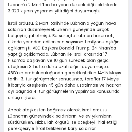
Lübnan’a 2 Mart’tan bu yana düzenlediği saldırılarda
3.020 kişinin yaşamını yitirdiğini duyurmuştu.
İsrail ordusu, 2 Mart tarihinde Lübnan’a yoğun hava
saldırıları düzenleyerek ülkenin güneyinde birçok
bölgeyi işgal etmişti. Bu süreçte Lübnan hükümeti,
ülkede yerinden edilenlerin sayısının 1 milyonu aştığını
açıklamıştı. ABD Başkanı Donald Trump, 24 Nisan’da
yaptığı açıklamada, Lübnan ile İsrail arasında 17
Nisan’da başlayan ve 10 gün sürecek olan geçici
ateşkesin 3 hafta daha uzatıldığını duyurmuştu.
ABD’nin arabuluculuğunda gerçekleştirilen 14-15 Mayıs
tarihli 3. tur görüşmeler sonucunda, taraflar 17 Mayıs
itibarıyla ateşkesin 45 gün daha uzatılması ve haziran
ayı başında 4. tur görüşmelerin yapılması konusunda
anlaşmışlardı.
Ancak ateşkesten bağımsız olarak, İsrail ordusu
Lübnan’ın güneyindeki saldırılarını ve ev yıkımlarını
sürdürürken, Hizbullah örgütü ise ateşkeyi ihlal ettiği
gerekçesiyle İsrail birliklerine karşı saldırılar