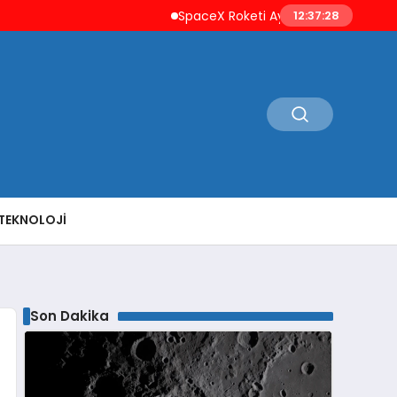
SpaceX Roketi Ay’a Çarptı Uzay Çöpleri 
12:37:29
TEKNOLOJI
Son Dakika