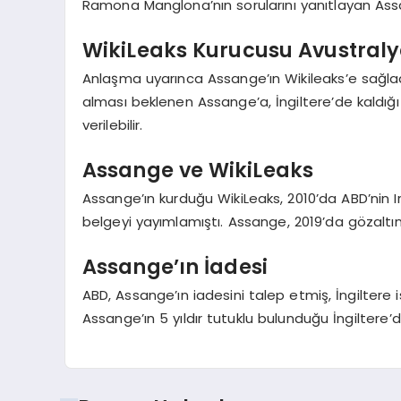
Ramona Manglona’nın sorularını yanıtlayan Assa
WikiLeaks Kurucusu Avustraly
Anlaşma uyarınca Assange’ın Wikileaks’e sağladı
alması beklenen Assange’a, İngiltere’de kaldığ
verilebilir.
Assange ve WikiLeaks
Assange’ın kurduğu WikiLeaks, 2010’da ABD’nin Ir
belgeyi yayımlamıştı. Assange, 2019’da gözaltın
Assange’ın İadesi
ABD, Assange’ın iadesini talep etmiş, İngilter
Assange’ın 5 yıldır tutuklu bulunduğu İngiltere’d