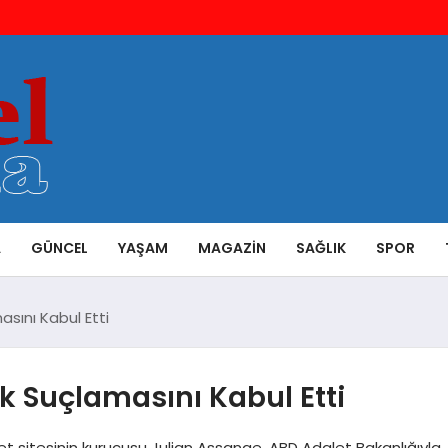
A
GÜNCEL
YAŞAM
MAGAZIN
SAĞLIK
SPOR
sını Kabul Etti
k Suçlamasını Kabul Etti
t sitesinin kurucusu Julian Assange, ABD Adalet Bakanlığıyla