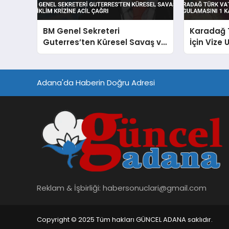
BM Genel Sekreteri
Karadağ 
Guterres’ten Küresel Savaş ve
İçin Vize
İklim Krizine Acil Çağrı
Kasım’da 
Adana'da Haberin Doğru Adresi
Reklam & İşbirliği:
habersonuclari@gmail.com
Copyright © 2025 Tüm hakları GÜNCEL ADANA saklıdır.