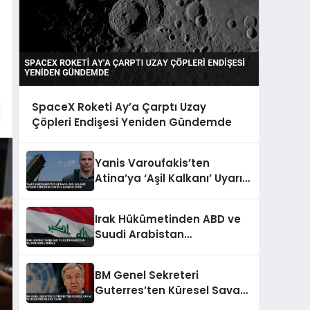
SpaceX Roketi Ay’a Çarptı Uzay
Çöpleri Endişesi Yeniden Gündemde
Yanis Varoufakis’ten
Atina’ya ‘Aşil Kalkanı’ Uyarısı
Türkiye İki Katıyla Karşılık
Verir
Irak Hükümetinden ABD ve
Suudi Arabistan
Saldırılarına Kınama
BM Genel Sekreteri
Guterres’ten Küresel Savaş
ve İklim Krizine Acil Çağrı