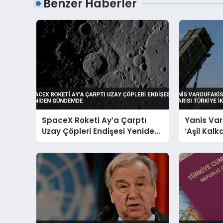
Benzer Haberler
SpaceX Roketi Ay’a Çarptı
Yanis Var
Uzay Çöpleri Endişesi Yeniden
‘Aşil Kalk
Gündemde
Katıyla Ka