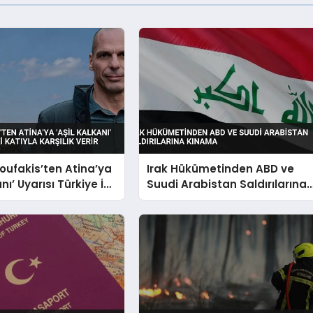
oufakis’ten Atina’ya
Irak Hükümetinden ABD ve
anı’ Uyarısı Türkiye İki
Suudi Arabistan Saldırılarına
rşılık Verir
Kınama