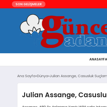
SON GELİŞMELER
ANASAYF
Ana Sayfa
Dünya
Julian Assange, Casusluk Suçlama
Julian Assange, Casuslu
Assange, ABD ile Anlaşma Yaptı WikiLeaks interne