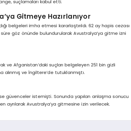
nge, suçlamaları kabul etti.
a’ya Gitmeye Hazırlanıyor
ğı belgeleri imha etmesi kararlaştırıldı. 62 ay hapis cezası
ı süre göz önünde bulundurularak Avustralya’ya gitme izni
ak ve Afganistan’daki suçları belgeleyen 251 bin gizli
a alınmış ve İngiltere’de tutuklanmıştı.
e ise güvenceler istemişti. Sonunda yapılan anlaşma sonucu
en ayrılarak Avustralya’ya gitmesine izin verilecek.