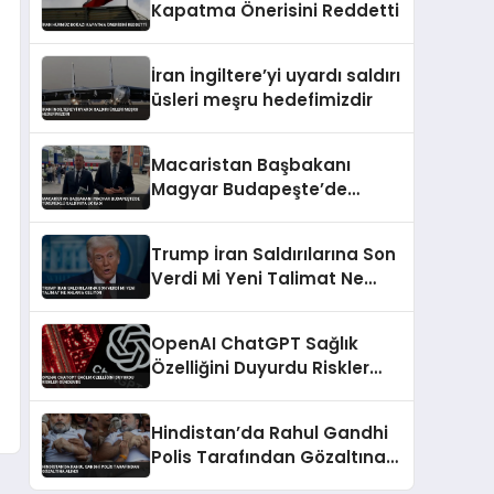
Kapatma Önerisini Reddetti
İran İngiltere’yi uyardı saldırı
üsleri meşru hedefimizdir
Macaristan Başbakanı
Magyar Budapeşte’de
Tükürüklü Saldırıya Uğradı
Trump İran Saldırılarına Son
Verdi Mİ Yeni Talimat Ne
Anlama Geliyor
OpenAI ChatGPT Sağlık
Özelliğini Duyurdu Riskler
Gündemde
Hindistan’da Rahul Gandhi
Polis Tarafından Gözaltına
Alındı