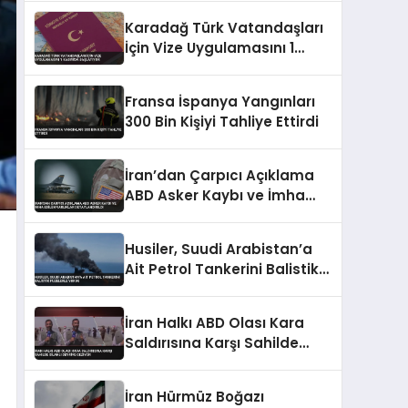
Karadağ Türk Vatandaşları
İçin Vize Uygulamasını 1
Kasım’da Başlatıyor
Fransa İspanya Yangınları
300 Bin Kişiyi Tahliye Ettirdi
İran’dan Çarpıcı Açıklama
ABD Asker Kaybı ve İmha
Edilen Varlıklar
Detaylandırıldı
Husiler, Suudi Arabistan’a
Ait Petrol Tankerini Balistik
Füzelerle Vurdu
İran Halkı ABD Olası Kara
Saldırısına Karşı Sahilde
Silahlı Devriye Geziyor
İran Hürmüz Boğazı