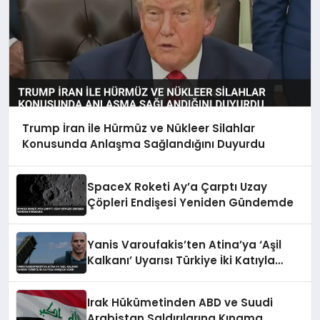
Trump İran ile Hürmüz ve Nükleer Silahlar
Konusunda Anlaşma Sağlandığını Duyurdu
SpaceX Roketi Ay’a Çarptı Uzay
Çöpleri Endişesi Yeniden Gündemde
Yanis Varoufakis’ten Atina’ya ‘Aşil
Kalkanı’ Uyarısı Türkiye İki Katıyla
Karşılık Verir
Irak Hükümetinden ABD ve Suudi
Arabistan Saldırılarına Kınama