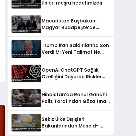
üsleri meşru hedefimizdir
Macaristan Başbakanı
Magyar Budapeşte’de
Tükürüklü Saldırıya Uğradı
Trump İran Saldırılarına Son
Verdi Mİ Yeni Talimat Ne
Anlama Geliyor
OpenAI ChatGPT Sağlık
Özelliğini Duyurdu Riskler
Gündemde
Hindistan’da Rahul Gandhi
Polis Tarafından Gözaltına
Alındı
Sekiz Ülke Dışişleri
Bakanlarından Mescid-i
Aksa İçin Ortak Kınama