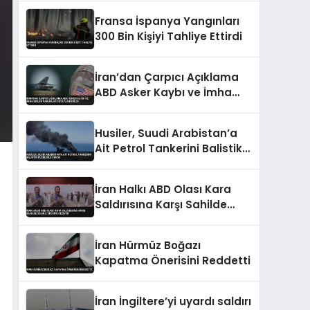
Fransa İspanya Yangınları
300 Bin Kişiyi Tahliye Ettirdi
İran’dan Çarpıcı Açıklama
ABD Asker Kaybı ve İmha
Edilen Varlıklar
Detaylandırıldı
Husiler, Suudi Arabistan’a
Ait Petrol Tankerini Balistik
Füzelerle Vurdu
İran Halkı ABD Olası Kara
Saldırısına Karşı Sahilde
Silahlı Devriye Geziyor
İran Hürmüz Boğazı
Kapatma Önerisini Reddetti
İran İngiltere’yi uyardı saldırı