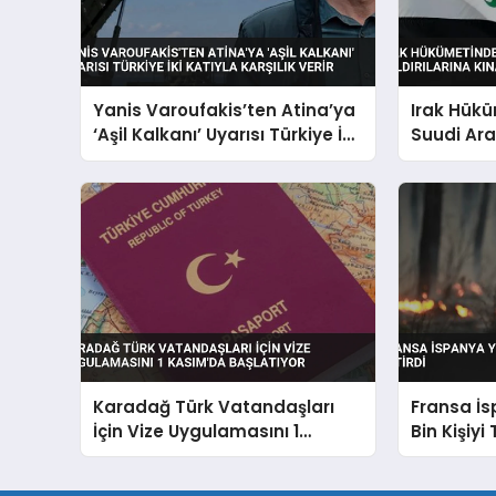
Yanis Varoufakis’ten Atina’ya
Irak Hük
‘Aşil Kalkanı’ Uyarısı Türkiye İki
Suudi Ara
Katıyla Karşılık Verir
Kınama
Karadağ Türk Vatandaşları
Fransa İs
İçin Vize Uygulamasını 1
Bin Kişiyi 
Kasım’da Başlatıyor