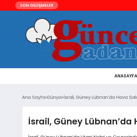
SON GELİŞMELER
ANASAYF
Ana Sayfa
Dünya
İsrail, Güney Lübnan’da Hava Saldı
İsrail, Güney Lübnan’da H
İsrail, Güney Lübnan’da Litani Nehri ve Çevresinde