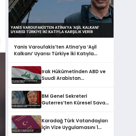
Yanis Varoufakis’ten Atina’ya ‘Aşil
Kalkanı’ Uyarısı Türkiye İki Katıyla
Karşılık Verir
Irak Hükümetinden ABD ve
Suudi Arabistan
Saldırılarına Kınama
BM Genel Sekreteri
Guterres’ten Küresel Savaş
ve İklim Krizine Acil Çağrı
Karadağ Türk Vatandaşları
İçin Vize Uygulamasını 1
Kasım’da Başlatıyor