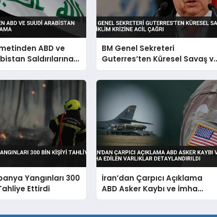
ümetinden ABD ve
BM Genel Sekreteri
bistan Saldırılarına
Guterres’ten Küresel Savaş v
İklim Krizine Acil Çağrı
panya Yangınları 300
İran’dan Çarpıcı Açıklama
Tahliye Ettirdi
ABD Asker Kaybı ve İmha
Edilen Varlıklar Detaylandırıld