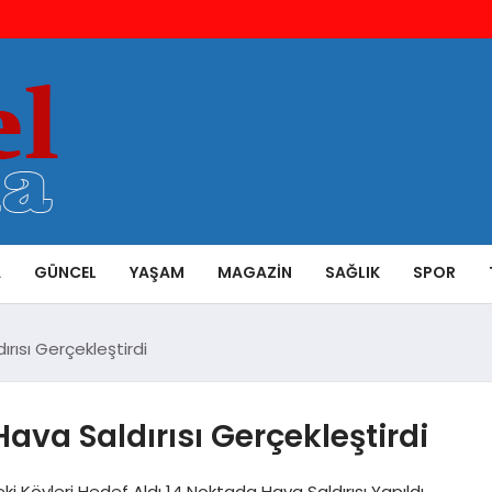
A
GÜNCEL
YAŞAM
MAGAZIN
SAĞLIK
SPOR
rısı Gerçekleştirdi
ava Saldırısı Gerçekleştirdi
ki Köyleri Hedef Aldı 14 Noktada Hava Saldırısı Yapıldı,