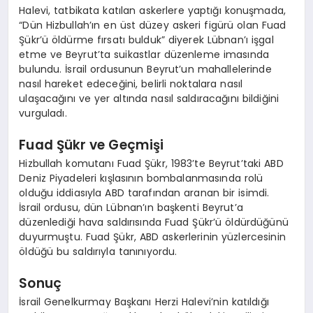
Halevi, tatbikata katılan askerlere yaptığı konuşmada,
“Dün Hizbullah’ın en üst düzey askeri figürü olan Fuad
Şükr’ü öldürme fırsatı bulduk” diyerek Lübnan’ı işgal
etme ve Beyrut’ta suikastlar düzenleme imasında
bulundu. İsrail ordusunun Beyrut’un mahallelerinde
nasıl hareket edeceğini, belirli noktalara nasıl
ulaşacağını ve yer altında nasıl saldıracağını bildiğini
vurguladı.
Fuad Şükr ve Geçmişi
Hizbullah komutanı Fuad Şükr, 1983’te Beyrut’taki ABD
Deniz Piyadeleri kışlasının bombalanmasında rolü
olduğu iddiasıyla ABD tarafından aranan bir isimdi.
İsrail ordusu, dün Lübnan’ın başkenti Beyrut’a
düzenlediği hava saldırısında Fuad Şükr’ü öldürdüğünü
duyurmuştu. Fuad Şükr, ABD askerlerinin yüzlercesinin
öldüğü bu saldırıyla tanınıyordu.
Sonuç
İsrail Genelkurmay Başkanı Herzi Halevi’nin katıldığı