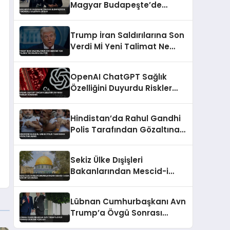
Magyar Budapeşte’de
Tükürüklü Saldırıya Uğradı
Trump İran Saldırılarına Son
Verdi Mİ Yeni Talimat Ne
Anlama Geliyor
OpenAI ChatGPT Sağlık
Özelliğini Duyurdu Riskler
Gündemde
Hindistan’da Rahul Gandhi
Polis Tarafından Gözaltına
Alındı
Sekiz Ülke Dışişleri
Bakanlarından Mescid-i
Aksa İçin Ortak Kınama
Lübnan Cumhurbaşkanı Avn
Trump’a Övgü Sonrası
Gündemi Açıkladı