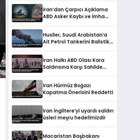
İran’dan Çarpıcı Açıklama
ABD Asker Kaybı ve İmha
Edilen Varlıklar
Detaylandırıldı
Husiler, Suudi Arabistan’a
Ait Petrol Tankerini Balistik
Füzelerle Vurdu
İran Halkı ABD Olası Kara
Saldırısına Karşı Sahilde
Silahlı Devriye Geziyor
İran Hürmüz Boğazı
Kapatma Önerisini Reddetti
İran İngiltere’yi uyardı saldırı
üsleri meşru hedefimizdir
Macaristan Başbakanı