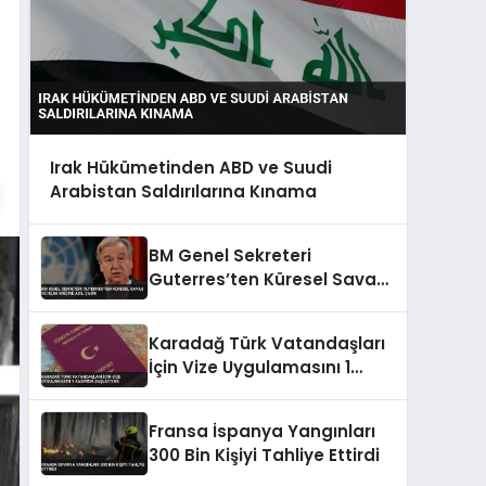
Irak Hükümetinden ABD ve Suudi
Arabistan Saldırılarına Kınama
BM Genel Sekreteri
Guterres’ten Küresel Savaş
ve İklim Krizine Acil Çağrı
Karadağ Türk Vatandaşları
İçin Vize Uygulamasını 1
Kasım’da Başlatıyor
Fransa İspanya Yangınları
300 Bin Kişiyi Tahliye Ettirdi