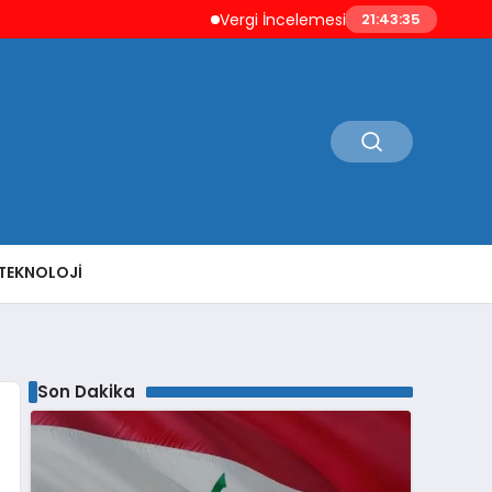
Vergi İncelemesi Öncesi Mükellefe Düzelt
21:43:36
TEKNOLOJI
Son Dakika