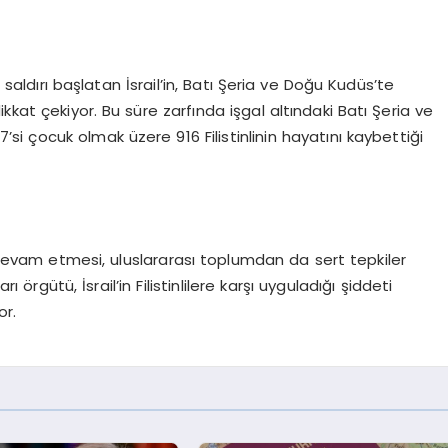
aldırı başlatan İsrail’in, Batı Şeria ve Doğu Kudüs’te
r dikkat çekiyor. Bu süre zarfında işgal altındaki Batı Şeria ve
 çocuk olmak üzere 916 Filistinlinin hayatını kaybettiği
ının devam etmesi, uluslararası toplumdan da sert tepkiler
örgütü, İsrail’in Filistinlilere karşı uyguladığı şiddeti
or.