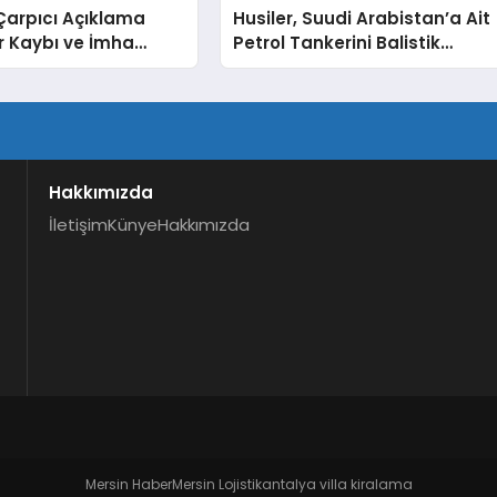
Çarpıcı Açıklama
Husiler, Suudi Arabistan’a Ait
r Kaybı ve İmha
Petrol Tankerini Balistik
lıklar Detaylandırıldı
Füzelerle Vurdu
Hakkımızda
İletişim
Künye
Hakkımızda
Mersin Haber
Mersin Lojistik
antalya villa kiralama