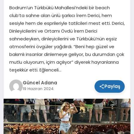
Bodrum’un Türkbükü Mahallesi’ndeki bir beach
SPOR
club’ta sahne alan ünlü şarkıcı İrem Derici, hem
sesiyle hem de esprileriyle tatilcileri mest etti. Derici,
TEKNOLOJI
Dinleyicilerini ve Ortamı Övdü İrem Derici
sahnedeyken, dinleyicilerini ve Türkbükü’nün eşsiz
atmosferini övgüler yağdırdı. “Beni hep güzel ve
bakımlı insanlar dinlemeye geliyor, bu durumdan çok
mutlu oluyorum, içim açılıyor” diyerek hayranlarına
teşekkür etti. Eğlenceli…
Güncel Adana
Paylaş
19 Haziran 2024