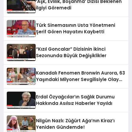
‘Aşk, Evlilik, Boşanma’ Dizisi Beklenen
İlgiyi Göremedi
Türk Sinemasının Usta Yönetmeni
Şerif Gören Hayatını Kaybetti
“Kızıl Goncalar” Dizisinin İkinci
Sezonunda Büyük Değişiklikler
Kanadalı Fenomen Bronwin Aurora, 63
Yaşındaki Milyoner Sevgilisiyle Olay
Yarattı
Erdal Özyağcılar’ın Sağlık Durumu
Hakkında Asılsız Haberler Yayıldı
Nilgün Nazlı: Züğürt Ağa’nın Kiraz’ı
Yeniden Gündemde!