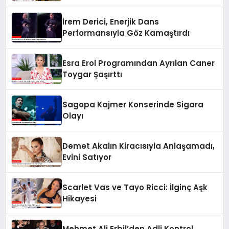
İrem Derici, Enerjik Dans
Performansıyla Göz Kamaştırdı
Esra Erol Programından Ayrılan Caner
Toygar Şaşırttı
Sagopa Kajmer Konserinde Sigara
Olayı
Demet Akalın Kiracısıyla Anlaşamadı,
Evini Satıyor
Scarlet Vas ve Tayo Ricci: İlginç Aşk
Hikayesi
Mehmet Ali Erbil’den Adli Kontrol