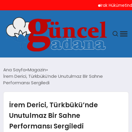
Irak Hükümetinden ABD
ANASAYFA
Ana Sayfa
Magazin
İrem Derici, Türkbükü’nde Unutulmaz Bir Sahne
GÜNCEL
Performansı Sergiledi
YAŞAM
İrem Derici, Türkbükü’nde
MAGAZIN
Unutulmaz Bir Sahne
Performansı Sergiledi
SAĞLIK