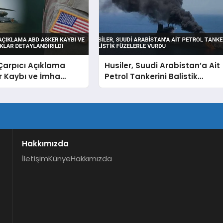
Çarpıcı Açıklama
Husiler, Suudi Arabistan’a Ait
r Kaybı ve İmha
Petrol Tankerini Balistik
lıklar Detaylandırıldı
Füzelerle Vurdu
Hakkımızda
İletişim
Künye
Hakkımızda