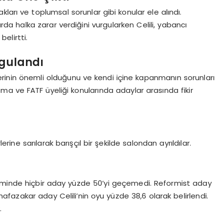
ları ve toplumsal sorunlar gibi konular ele alındı.
rda halka zarar verdiğini vurgularken Celili, yabancı
elirtti.
rgulandı
kilerinin önemli olduğunu ve kendi içine kapanmanın sorunları
a ve FATF üyeliği konularında adaylar arasında fikir
rine sarılarak barışçıl bir şekilde salondan ayrıldılar.
minde hiçbir aday yüzde 50’yi geçemedi. Reformist aday
hafazakar aday Celili’nin oyu yüzde 38,6 olarak belirlendi.
.