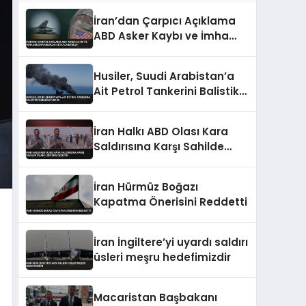
İran’dan Çarpıcı Açıklama
ABD Asker Kaybı ve İmha
Edilen Varlıklar
Detaylandırıldı
Husiler, Suudi Arabistan’a
Ait Petrol Tankerini Balistik
Füzelerle Vurdu
İran Halkı ABD Olası Kara
Saldırısına Karşı Sahilde
Silahlı Devriye Geziyor
İran Hürmüz Boğazı
Kapatma Önerisini Reddetti
İran İngiltere’yi uyardı saldırı
üsleri meşru hedefimizdir
Macaristan Başbakanı