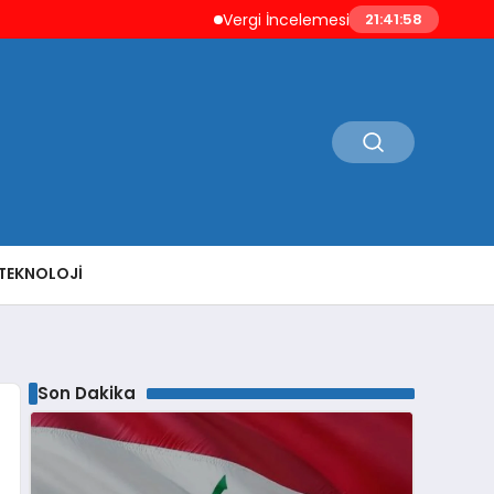
Vergi İncelemesi Öncesi Mükellefe Düzel
21:41:59
TEKNOLOJI
Son Dakika