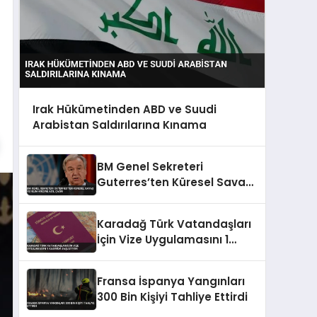
Irak Hükümetinden ABD ve Suudi
Arabistan Saldırılarına Kınama
BM Genel Sekreteri
Guterres’ten Küresel Savaş
ve İklim Krizine Acil Çağrı
Karadağ Türk Vatandaşları
İçin Vize Uygulamasını 1
Kasım’da Başlatıyor
Fransa İspanya Yangınları
300 Bin Kişiyi Tahliye Ettirdi