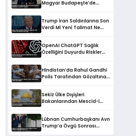
Magyar Budapeşte’de
Tükürüklü Saldırıya Uğradı
Trump İran Saldırılarına Son
Verdi Mİ Yeni Talimat Ne
Anlama Geliyor
OpenAI ChatGPT Sağlık
Özelliğini Duyurdu Riskler
Gündemde
Hindistan’da Rahul Gandhi
Polis Tarafından Gözaltına
Alındı
Sekiz Ülke Dışişleri
Bakanlarından Mescid-i
Aksa İçin Ortak Kınama
Lübnan Cumhurbaşkanı Avn
Trump’a Övgü Sonrası
Gündemi Açıkladı