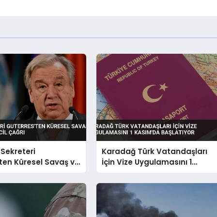
Sekreteri
Karadağ Türk Vatandaşları
ten Küresel Savaş ve
İçin Vize Uygulamasını 1
ine Acil Çağrı
Kasım’da Başlatıyor