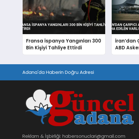
Fransa İspanya Yangınları 300
İran’dan 
Bin Kişiyi Tahliye Ettirdi
ABD Aske
Edilen Var
Adana'da Haberin Doğru Adresi
Reklam & İşbirliği:
habersonuclari@gmail.com