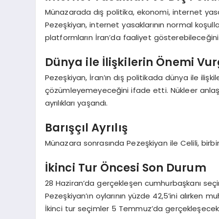
Münazarada dış politika, ekonomi, internet yasak
Pezeşkiyan, internet yasaklarının normal koşulla
platformların İran’da faaliyet gösterebileceğini b
Dünya ile İlişkilerin Önemi Vu
Pezeşkiyan, İran’ın dış politikada dünya ile iliş
çözümleyemeyeceğini ifade etti. Nükleer anlaşm
ayrılıkları yaşandı.
Barışçıl Ayrılış
Münazara sonrasında Pezeşkiyan ile Celili, birbirle
İkinci Tur Öncesi Son Durum
28 Haziran’da gerçekleşen cumhurbaşkanı seçi
Pezeşkiyan’ın oylarının yüzde 42,5’ini alırken mu
İkinci tur seçimler 5 Temmuz’da gerçekleşecek