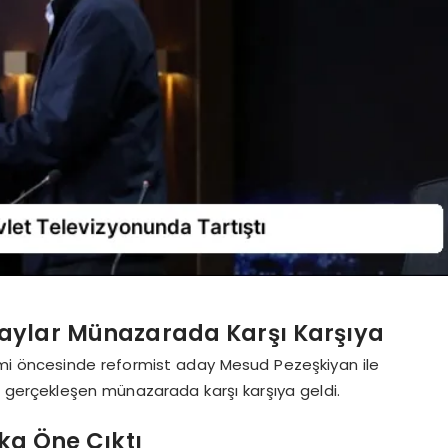
aylar Münazarada Karşı Karşıya
imi öncesinde reformist aday Mesud Pezeşkiyan ile
 gerçekleşen münazarada karşı karşıya geldi.
ika Öne Çıktı