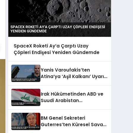
SpaceX Roketi Ay’a Çarptı Uzay
Çöpleri Endişesi Yeniden Gündemde
Yanis Varoufakis’ten
Atina’ya ‘Aşil Kalkanı’ Uyarısı
Türkiye İki Katıyla Karşılık
Verir
Irak Hükümetinden ABD ve
Suudi Arabistan
Saldırılarına Kınama
BM Genel Sekreteri
Guterres’ten Küresel Savaş
ve İklim Krizine Acil Çağrı