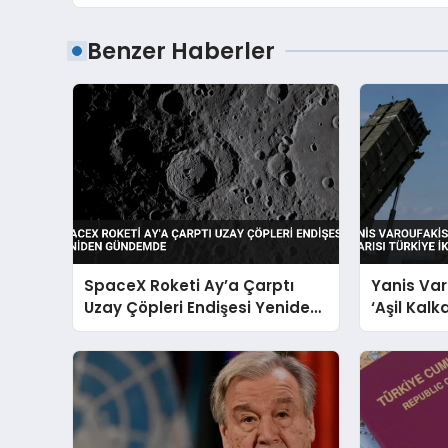
Benzer Haberler
SpaceX Roketi Ay’a Çarptı
Yanis Var
Uzay Çöpleri Endişesi Yeniden
‘Aşil Kalk
Gündemde
Katıyla Ka