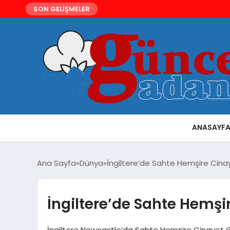
SON GELİŞMELER
ANASAYF
Ana Sayfa
Dünya
İngiltere’de Sahte Hemşire Cinay
İngiltere’de Sahte Hemşi
İngiltere Newcastle’da Sahte Hemşire Cinayet Gir