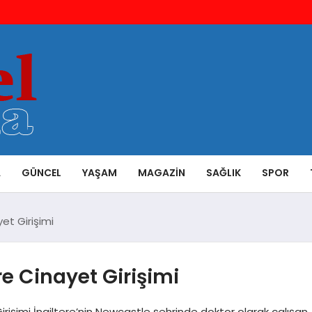
A
GÜNCEL
YAŞAM
MAGAZIN
SAĞLIK
SPOR
et Girişimi
re Cinayet Girişimi
işimi İngiltere’nin Newcastle şehrinde doktor olarak çalışan