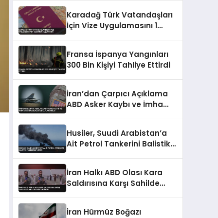
Karadağ Türk Vatandaşları
İçin Vize Uygulamasını 1
Kasım’da Başlatıyor
Fransa İspanya Yangınları
300 Bin Kişiyi Tahliye Ettirdi
İran’dan Çarpıcı Açıklama
ABD Asker Kaybı ve İmha
Edilen Varlıklar
Detaylandırıldı
Husiler, Suudi Arabistan’a
Ait Petrol Tankerini Balistik
Füzelerle Vurdu
İran Halkı ABD Olası Kara
Saldırısına Karşı Sahilde
Silahlı Devriye Geziyor
İran Hürmüz Boğazı