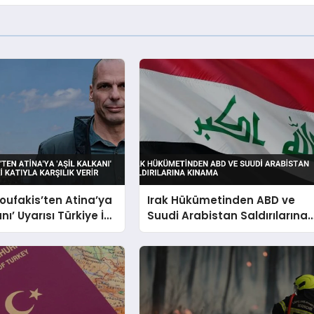
oufakis’ten Atina’ya
Irak Hükümetinden ABD ve
anı’ Uyarısı Türkiye İki
Suudi Arabistan Saldırılarına
rşılık Verir
Kınama