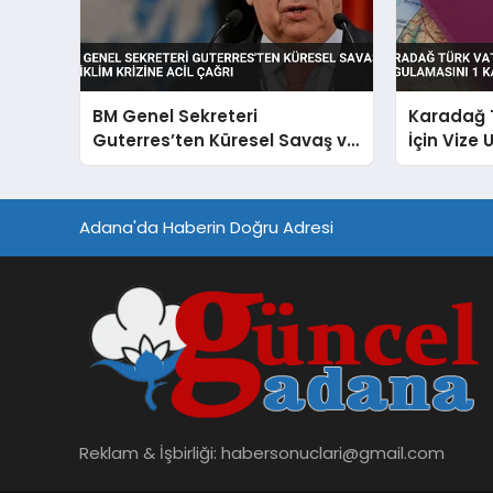
BM Genel Sekreteri
Karadağ 
Guterres’ten Küresel Savaş ve
İçin Vize
İklim Krizine Acil Çağrı
Kasım’da 
Adana'da Haberin Doğru Adresi
Reklam & İşbirliği:
habersonuclari@gmail.com