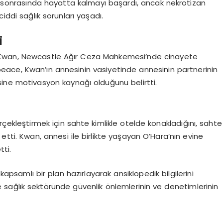
on sonrasında hayatta kalmayı başardı, ancak nekrotizan
iddi sağlık sorunları yaşadı.
i
n Kwan, Newcastle Ağır Ceza Mahkemesi’nde cinayete
eace, Kwan’ın annesinin vasiyetinde annesinin partnerinin
esine motivasyon kaynağı olduğunu belirtti.
ekleştirmek için sahte kimlikle otelde konakladığını, sahte
 etti. Kwan, annesi ile birlikte yaşayan O’Hara’nın evine
ti.
apsamlı bir plan hazırlayarak ansiklopedik bilgilerini
e’de sağlık sektöründe güvenlik önlemlerinin ve denetimlerinin