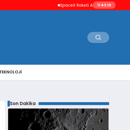
SpaceX Roketi Ay’a Çarptı Uzay Çöpleri 
11:43:20
TEKNOLOJI
Son Dakika