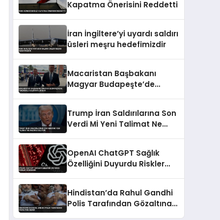
Kapatma Önerisini Reddetti
İran İngiltere’yi uyardı saldırı
üsleri meşru hedefimizdir
Macaristan Başbakanı
Magyar Budapeşte’de
Tükürüklü Saldırıya Uğradı
Trump İran Saldırılarına Son
Verdi Mİ Yeni Talimat Ne
Anlama Geliyor
OpenAI ChatGPT Sağlık
Özelliğini Duyurdu Riskler
Gündemde
Hindistan’da Rahul Gandhi
Polis Tarafından Gözaltına
Alındı