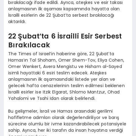
bırakılacağı ifade edildi. Ayrıca, ateşkes ve esir takası
anlaşmasının ilk aşaması kapsamında hayatta olan
İsrailli esirlerin de 22 Şubat’ta serbest bırakılacağı
aktarıldı.
22 Şubat’ta 6 İsrailli Esir Serbest
Bırakılacak
The Times of Israel’in haberine göre, 22 Şubat’ta
Hamas’ın Tal Shoham, Omer Shem-Tov, Eliya Cohen,
Omer Wenkert, Avera Mengistu ve Hisham al-Sayed
isimli hayattaki 6 esiri teslim edecek. Ateşkes
anlaşmasının ilk aşamasındaki listede yer alan ve
gelecek hafta cenazelerinin teslim edilmesi beklenen
İsrailli esirler ise Itzik Elgarat, Shlomo Mantzur, Ohad
Yahalomi ve Tsahi Idan olarak belirlendi.
Bu gelişmeler, İsrail ve Hamas arasındaki gerilimi
hafifletme adımları olarak değerlendiriliyor ve barış
sürecine olumlu bir ivme kazandırabilecek potansiyele
sahip. Ayrıca, her iki tarafın da insan hayatına verdiği