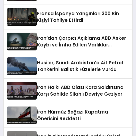
Fransa İspanya Yangınları 300 Bin
Kişiyi Tahliye Ettirdi
İran’dan Çarpıcı Açıklama ABD Asker
Kaybı ve İmha Edilen Varlıklar
Detaylandırıldı
Husiler, Suudi Arabistan’a Ait Petrol
Tankerini Balistik Füzelerle Vurdu
İran Halkı ABD Olası Kara Saldırısına
Karşı Sahilde Silahlı Devriye Geziyor
İran Hürmüz Boğazı Kapatma
Önerisini Reddetti