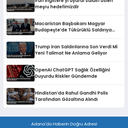
İran İngiltere’yi uyardı saldırı üsleri
meşru hedefimizdir
Macaristan Başbakanı Magyar
Budapeşte’de Tükürüklü Saldırıya
Uğradı
Trump İran Saldırılarına Son Verdi Mİ
Yeni Talimat Ne Anlama Geliyor
OpenAI ChatGPT Sağlık Özelliğini
Duyurdu Riskler Gündemde
Hindistan’da Rahul Gandhi Polis
Tarafından Gözaltına Alındı
Adana'da Haberin Doğru Adresi