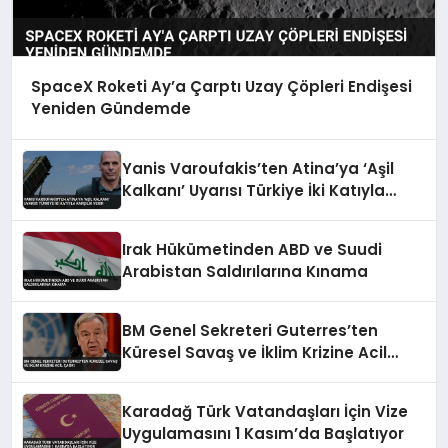
SpaceX Roketi Ay’a Çarptı Uzay Çöpleri Endişesi
Yeniden Gündemde
Yanis Varoufakis’ten Atina’ya ‘Aşil
Kalkanı’ Uyarısı Türkiye İki Katıyla
Karşılık Verir
Irak Hükümetinden ABD ve Suudi
Arabistan Saldırılarına Kınama
BM Genel Sekreteri Guterres’ten
Küresel Savaş ve İklim Krizine Acil
Çağrı
Karadağ Türk Vatandaşları İçin Vize
Uygulamasını 1 Kasım’da Başlatıyor