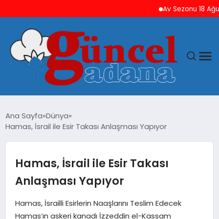
Av Sezonu 18 Ağustos’t
ANASAYFA
Ana Sayfa
Dünya
Hamas, İsrail ile Esir Takası Anlaşması Yapıyor
GÜNCEL
YAŞAM
Hamas, İsrail ile Esir Takası
Anlaşması Yapıyor
MAGAZIN
Hamas, İsrailli Esirlerin Naaşlarını Teslim Edecek
SAĞLIK
Hamas’ın askeri kanadı İzzeddin el-Kassam