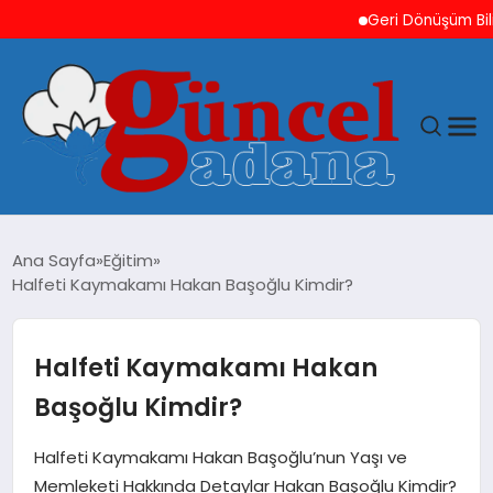
Geri Dönüşüm Bilinci H
ANASAYFA
Ana Sayfa
Eğitim
Halfeti Kaymakamı Hakan Başoğlu Kimdir?
GÜNCEL
YAŞAM
Halfeti Kaymakamı Hakan
Başoğlu Kimdir?
MAGAZIN
Halfeti Kaymakamı Hakan Başoğlu’nun Yaşı ve
SAĞLIK
Memleketi Hakkında Detaylar Hakan Başoğlu Kimdir?