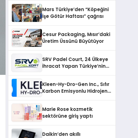
Mars Türkiye’den “Köpeğini
İşe Götür Haftası” çağrısı
Cesur Packaging, Mısır’daki
Üretim Üssünü Büyütüyor
SRV Padel Court, 24 Ülkeye
İhracat Yapan Türkiye’nin
Padel Kortu Üretim Gücü
Kleen-Hy-Dro-Gen Inc., Sıfır
Karbon Emisyonlu Hidrojen
Isıtma Teknolojisinde ISO ve
TSSA Düzenleyici Onaylarını
Marie Rose kozmetik
Aldı
sektörüne giriş yaptı
Daikin’den akıllı