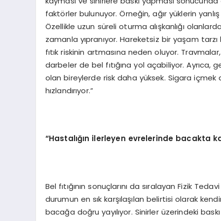
kayması ve sinirlere baskı yapması sonucunda 
faktörler bulunuyor. Örneğin, ağır yüklerin yanlış
Özellikle uzun süreli oturma alışkanlığı olanla
zamanla yıpranıyor. Hareketsiz bir yaşam tarzı
fıtık riskinin artmasına neden oluyor. Travmal
darbeler de bel fıtığına yol açabiliyor. Ayrıca, ge
olan bireylerde risk daha yüksek. Sigara içmek
hızlandırıyor.”
“
Hastalığın ilerleyen evrelerinde bacakta k
Bel fıtığının sonuçlarını da sıralayan Fizik Teda
durumun en sık karşılaşılan belirtisi olarak ke
bacağa doğru yayılıyor. Sinirler üzerindeki ba