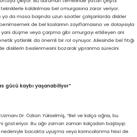
ortaya çıkıyor. Bu durumun temelinde yatan çeşitli
 tekniklerle kaldırılması bel omurgasına zarar veriyor.
rda ya da masa başında uzun saatler çalışanlarda diskler
 benimsemek de bel kaslarının zayıflamasına ve dolayısıyla
ar, yani düşme veya çarpma gibi omurgayı etkileyen ani
netik yatkınlık da önemli bir rol oynuyor. Ailesinde bel fıtığı
 de disklerin beslenmesini bozarak yıpranma sürecini
as gücü kaybı yaşanabiliyor”
vi Uzmanı Dr. Özkan Yükselmiş, “Bel ve kalça ağrısı, bu
ndini gösteriyor. Bu ağrı zaman zaman kalçadan başlayıp
skı nedeniyle bacakta uyuşma veya karıncalanma hissi de