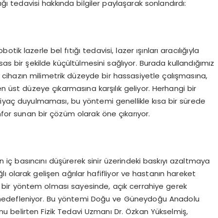
ığı tedavisi hakkında bilgiler paylaşarak sonlandırdı:
k lazerle bel fıtığı tedavisi, lazer ışınları aracılığıyla
s bir şekilde küçültülmesini sağlıyor. Burada kullandığımız
z cihazın milimetrik düzeyde bir hassasiyetle çalışmasına,
 en üst düzeye çıkarmasına karşılık geliyor. Herhangi bir
tiyaç duyulmaması, bu yöntemi genellikle kısa bir sürede
r sunan bir çözüm olarak öne çıkarıyor.
skin iç basıncını düşürerek sinir üzerindeki baskıyı azaltmaya
lı olarak gelişen ağrılar hafifliyor ve hastanın hareket
ziv bir yöntem olması sayesinde, açık cerrahiye gerek
ı hedefleniyor. Bu yöntemi Doğu ve Güneydoğu Anadolu
u belirten Fizik Tedavi Uzmanı Dr. Özkan Yükselmiş,