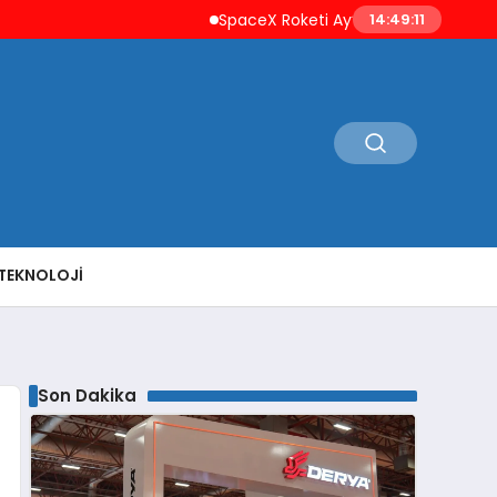
SpaceX Roketi Ay’a Çarptı Uzay Çöpleri En
14:49:12
TEKNOLOJI
Son Dakika