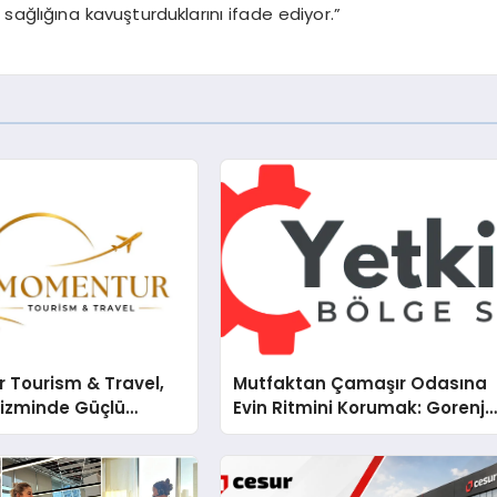
ağlığına kavuşturduklarını ifade ediyor.”
 Tourism & Travel,
Mutfaktan Çamaşır Odasına
rizminde Güçlü
Evin Ritmini Korumak: Gorenje
n Ağıyla Fark
Cihazlarında Dürüst Teknik
Destek Deneyimi