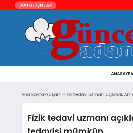
SON GELİŞMELER
ANASAYF
Ana Sayfa
Yaşam
Fizik tedavi uzmanı açıkladı: Am
Fizik tedavi uzmanı açıkla
tedavisi mümkün