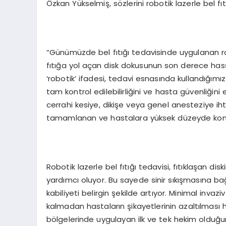
Özkan Yükselmiş, sözlerini robotik lazerle bel fıt
“Günümüzde bel fıtığı tedavisinde uygulanan roboti
fıtığa yol açan disk dokusunun son derece hassa
‘robotik’ ifadesi, tedavi esnasında kullandığımı
tam kontrol edilebilirliğini ve hasta güvenliğini
cerrahi kesiye, dikişe veya genel anesteziye ih
tamamlanan ve hastalara yüksek düzeyde konfo
Robotik lazerle bel fıtığı tedavisi, fıtıklaşan di
yardımcı oluyor. Bu sayede sinir sıkışmasına bağ
kabiliyeti belirgin şekilde artıyor. Minimal inva
kalmadan hastaların şikayetlerinin azaltılmas
bölgelerinde uygulayan ilk ve tek hekim olduğun