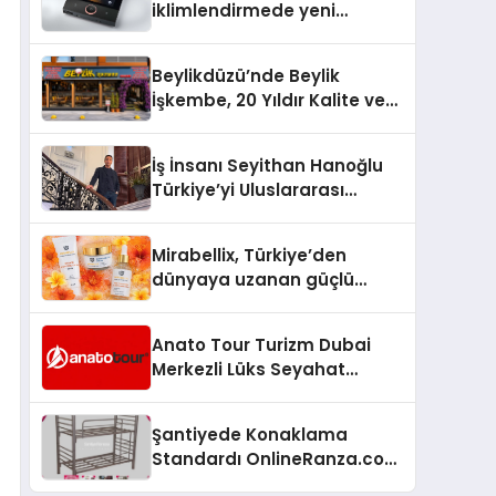
iklimlendirmede yeni
dönem: Madoka Plus
Türkiye’de
Beylikdüzü’nde Beylik
İşkembe, 20 Yıldır Kalite ve
Lezzetin Değişmeyen Adresi
İş İnsanı Seyithan Hanoğlu
Türkiye’yi Uluslararası
Arenada Tanıtmayı
Hedefliyor
Mirabellix, Türkiye’den
dünyaya uzanan güçlü
büyümesini sürdürüyor
Anato Tour Turizm Dubai
Merkezli Lüks Seyahat
Hizmetleriyle Küresel
Turizmde Öne Çıkıyor
Şantiyede Konaklama
Standardı OnlineRanza.com
İle Yükseliyor