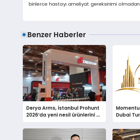
binlerce hastayı ameliyat gereksinimi olmadan s
Benzer Haberler
Derya Arms, İstanbul Prohunt
Momentur
2026’da yeni nesil ürünlerini ve
Dubai Tu
global marka vizyonunu
Operasyo
sergiledi
Yaratıyor