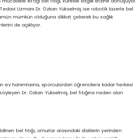
mücadele ettiği bel fıtığı, küresel sağlık krizine dönüşüyor.
k Tedavi Uzmanı Dr. Özkan Yükselmiş ise robotik lazerle bel
ir çözümün mümkün olduğuna dikkat çekerek bu sağlık
erini de açıklıyor.
n ev hanımlarına, sporculardan öğrencilere kadar herkesi
 söyleyen Dr. Özkan Yükselmiş, bel fıtığına neden olan
ilinen bel fıtığı, omurlar arasındaki disklerin yerinden