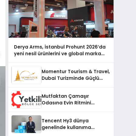
Derya Arms, İstanbul Prohunt 2026’da
yeni nesil ürünlerini ve global marka
vizyonunu sergiledi
Momentur Tourism & Travel,
Dubai Turizminde Güçlü
Operasyon Ağıyla Fark
Yaratıyor
Mutfaktan Çamaşır
Odasına Evin Ritmini
Korumak: Gorenje
Cihazlarında Dürüst Teknik
Tencent Hy3 dünya
Destek Deneyimi
genelinde kullanıma
sunuldu