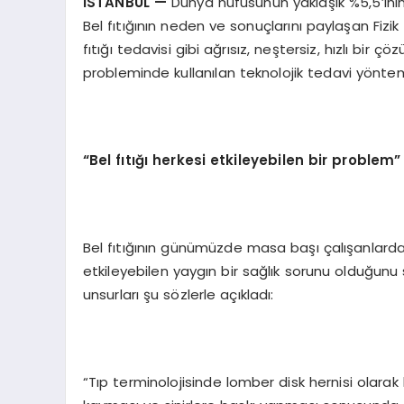
İSTANBUL
—
Dünya nüfusunun yaklaşık %5,5’inin 
Bel fıtığının neden ve sonuçlarını paylaşan Fizi
fıtığı tedavisi gibi ağrısız, neştersiz, hızlı b
probleminde kullanılan teknolojik tedavi yönteml
“
Bel f
ıtığı herkesi etkileyebilen bir problem”
Bel fıtığının günümüzde masa başı çalışanlarda
etkileyebilen yaygın bir sağlık sorunu olduğunu
unsurları şu sözlerle açıkladı:
“Tıp terminolojisinde lomber disk hernisi olarak b