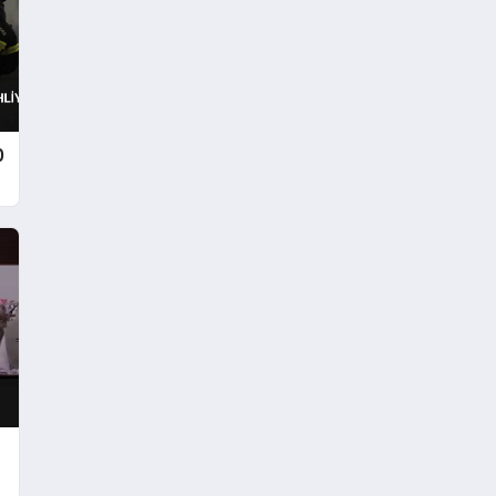
Yaralı
0
ı