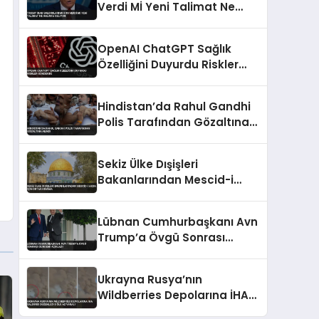
Verdi Mİ Yeni Talimat Ne
Anlama Geliyor
OpenAI ChatGPT Sağlık
Özelliğini Duyurdu Riskler
Gündemde
Hindistan’da Rahul Gandhi
Polis Tarafından Gözaltına
Alındı
Sekiz Ülke Dışişleri
Bakanlarından Mescid-i
Aksa İçin Ortak Kınama
Lübnan Cumhurbaşkanı Avn
Trump’a Övgü Sonrası
Gündemi Açıkladı
Ukrayna Rusya’nın
Wildberries Depolarına İHA
Saldırısı Düzenledi 8 Ölü 62