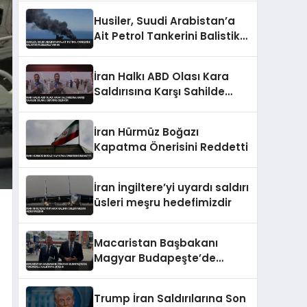
Detaylandırıldı
Husiler, Suudi Arabistan’a
Ait Petrol Tankerini Balistik
Füzelerle Vurdu
İran Halkı ABD Olası Kara
Saldırısına Karşı Sahilde
Silahlı Devriye Geziyor
İran Hürmüz Boğazı
Kapatma Önerisini Reddetti
İran İngiltere’yi uyardı saldırı
üsleri meşru hedefimizdir
Macaristan Başbakanı
Magyar Budapeşte’de
Tükürüklü Saldırıya Uğradı
Trump İran Saldırılarına Son