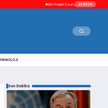
SRV Padel Court, 24 Ülkeye İhracat Yapan T
03:55:40
TEKNOLOJI
Son Dakika