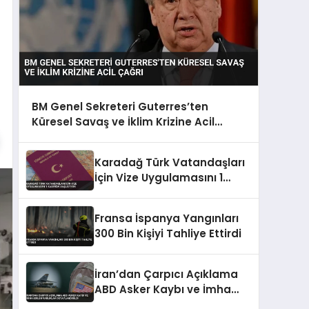
BM Genel Sekreteri Guterres’ten
Küresel Savaş ve İklim Krizine Acil
Çağrı
Karadağ Türk Vatandaşları
İçin Vize Uygulamasını 1
Kasım’da Başlatıyor
Fransa İspanya Yangınları
300 Bin Kişiyi Tahliye Ettirdi
İran’dan Çarpıcı Açıklama
ABD Asker Kaybı ve İmha
Edilen Varlıklar