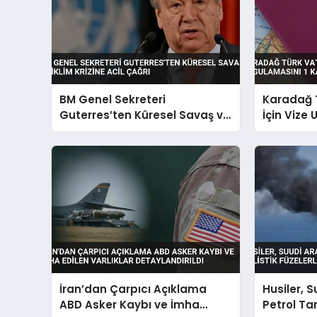
BM Genel Sekreteri
Karadağ 
Guterres’ten Küresel Savaş ve
İçin Vize
İklim Krizine Acil Çağrı
Kasım’da 
İran’dan Çarpıcı Açıklama
Husiler, 
ABD Asker Kaybı ve İmha
Petrol Tan