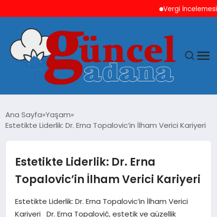
Vergi İncelemesi Önce
ANASAYFA
Ana Sayfa
Yaşam
Estetikte Liderlik: Dr. Erna Topalovic’in İlham Verici Kariyeri
GÜNCEL
YAŞAM
Estetikte Liderlik: Dr. Erna
Topalovic’in İlham Verici Kariyeri
MAGAZIN
Estetikte Liderlik: Dr. Erna Topalovic’in İlham Verici
SAĞLIK
Kariyeri Dr. Erna Topalović, estetik ve güzellik