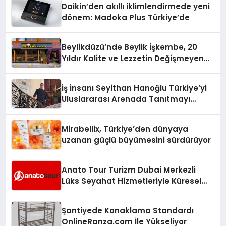
Daikin’den akıllı iklimlendirmede yeni
dönem: Madoka Plus Türkiye’de
Beylikdüzü’nde Beylik İşkembe, 20
Yıldır Kalite ve Lezzetin Değişmeyen
Adresi
İş İnsanı Seyithan Hanoğlu Türkiye’yi
Uluslararası Arenada Tanıtmayı
Hedefliyor
Mirabellix, Türkiye’den dünyaya
uzanan güçlü büyümesini sürdürüyor
Anato Tour Turizm Dubai Merkezli
Lüks Seyahat Hizmetleriyle Küresel
Turizmde Öne Çıkıyor
Şantiyede Konaklama Standardı
OnlineRanza.com İle Yükseliyor