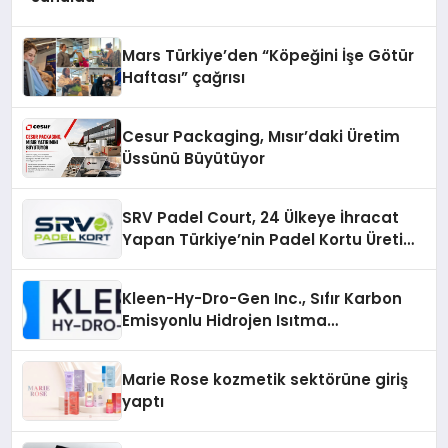
Mars Türkiye’den “Köpeğini İşe Götür
Haftası” çağrısı
Cesur Packaging, Mısır’daki Üretim
Üssünü Büyütüyor
SRV Padel Court, 24 Ülkeye İhracat
Yapan Türkiye’nin Padel Kortu Üretim
Gücü
Kleen-Hy-Dro-Gen Inc., Sıfır Karbon
Emisyonlu Hidrojen Isıtma
Teknolojisinde ISO ve TSSA
Düzenleyici Onaylarını Aldı
Marie Rose kozmetik sektörüne giriş
yaptı