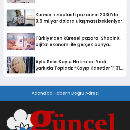
Küresel rinoplasti pazarının 2030’da
9,6 milyar dolara ulaşması bekleniyor
Türkiye’den küresel pazara: ShopinX,
dijital ekonomi ile gerçek dünya
alışverişini bir araya getirmeyi
hedefliyor
Ayla Selvi Kayıp Hatıraları Yedi
Şarkıda Topladı: “Kayıp Kasetler 1” 31
Temmuz’da Çıktı
Adana'da Haberin Doğru Adresi