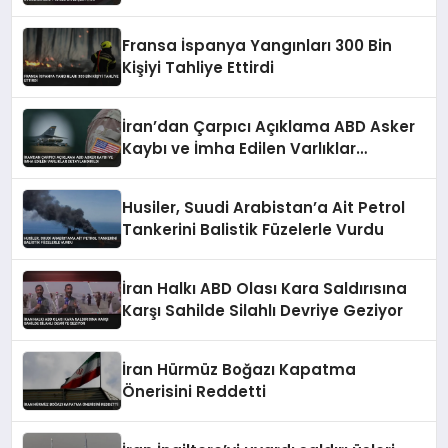
Fransa İspanya Yangınları 300 Bin
Kişiyi Tahliye Ettirdi
İran’dan Çarpıcı Açıklama ABD Asker
Kaybı ve İmha Edilen Varlıklar
Detaylandırıldı
Husiler, Suudi Arabistan’a Ait Petrol
Tankerini Balistik Füzelerle Vurdu
İran Halkı ABD Olası Kara Saldırısına
Karşı Sahilde Silahlı Devriye Geziyor
İran Hürmüz Boğazı Kapatma
Önerisini Reddetti