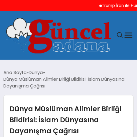
Trump İran ile Hürmüz
ANASAYFA
Ana Sayfa
Dünya
Dünya Müslüman Alimler Birliği Bildirisi: İslam Dünyasına
GÜNCEL
Dayanışma Çağrısı
YAŞAM
Dünya Müslüman Alimler Birliği
MAGAZIN
Bildirisi: İslam Dünyasına
Dayanışma Çağrısı
SAĞLIK