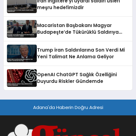
İran İngiltere’yi uyardı saldırı üsleri
meşru hedefimizdir
Macaristan Başbakanı Magyar
Budapeşte’de Tükürüklü Saldırıya
Uğradı
Trump İran Saldırılarına Son Verdi Mİ
Yeni Talimat Ne Anlama Geliyor
OpenAI ChatGPT Sağlık Özelliğini
Duyurdu Riskler Gündemde
Adana'da Haberin Doğru Adresi