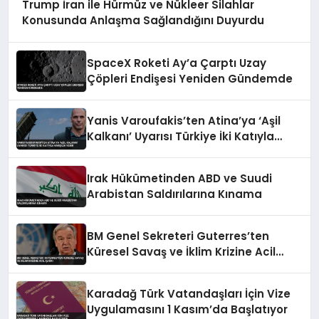
Trump İran ile Hürmüz ve Nükleer Silahlar
Konusunda Anlaşma Sağlandığını Duyurdu
SpaceX Roketi Ay’a Çarptı Uzay
Çöpleri Endişesi Yeniden Gündemde
Yanis Varoufakis’ten Atina’ya ‘Aşil
Kalkanı’ Uyarısı Türkiye İki Katıyla
Karşılık Verir
Irak Hükümetinden ABD ve Suudi
Arabistan Saldırılarına Kınama
BM Genel Sekreteri Guterres’ten
Küresel Savaş ve İklim Krizine Acil
Çağrı
Karadağ Türk Vatandaşları İçin Vize
Uygulamasını 1 Kasım’da Başlatıyor