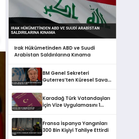
Irak Hükümetinden ABD ve Suudi
Arabistan Saldırılarına Kınama
BM Genel Sekreteri
Guterres’ten Küresel Savaş
ve İklim Krizine Acil Çağrı
Karadağ Türk Vatandaşları
İçin Vize Uygulamasını 1
Kasım’da Başlatıyor
Fransa İspanya Yangınları
300 Bin Kişiyi Tahliye Ettirdi