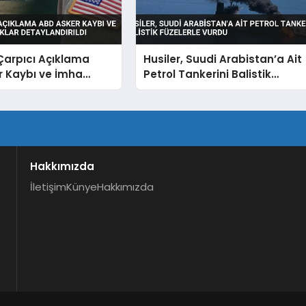
Çarpıcı Açıklama
Husiler, Suudi Arabistan’a Ait
r Kaybı ve İmha
Petrol Tankerini Balistik
lıklar Detaylandırıldı
Füzelerle Vurdu
Hakkımızda
İletişim
Künye
Hakkımızda