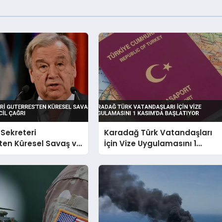
Sekreteri
Karadağ Türk Vatandaşları
ten Küresel Savaş ve
İçin Vize Uygulamasını 1
ine Acil Çağrı
Kasım’da Başlatıyor