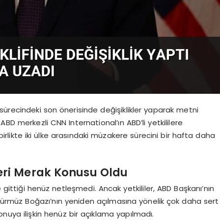
sürecindeki son önerisinde değişiklikler yaparak metni
ABD merkezli CNN International’ın ABD’li yetkililere
likte iki ülke arasındaki müzakere sürecini bir hafta daha
leri Merak Konusu Oldu
e gittiği henüz netleşmedi. Ancak yetkililer, ABD Başkanı’nın
e Hürmüz Boğazı’nın yeniden açılmasına yönelik çok daha sert
konuya ilişkin henüz bir açıklama yapılmadı.