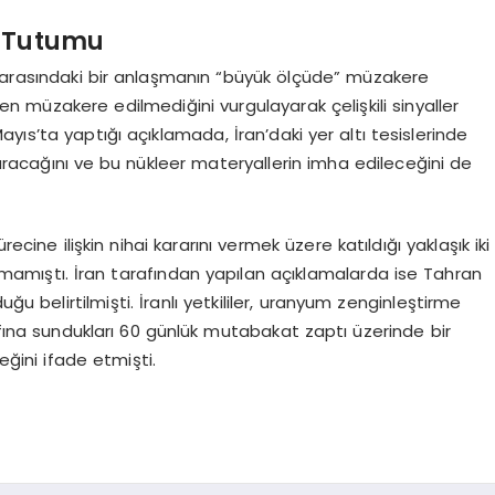
n Tutumu
r arasındaki bir anlaşmanın “büyük ölçüde” müzakere
 müzakere edilmediğini vurgulayarak çelişkili sinyaller
yıs’ta yaptığı açıklamada, İran’daki yer altı tesislerinde
aracağını ve bu nükleer materyallerin imha edileceğini de
ine ilişkin nihai kararını vermek üzere katıldığı yaklaşık iki
mamıştı. İran tarafından yapılan açıklamalarda ise Tahran
u belirtilmişti. İranlı yetkililer, uranyum zenginleştirme
afına sundukları 60 günlük mutabakat zaptı üzerinde bir
ğini ifade etmişti.