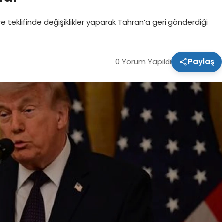
 teklifinde değişiklikler yaparak Tahran’a geri gönderdiği
0 Yorum Yapıldı
Paylaş