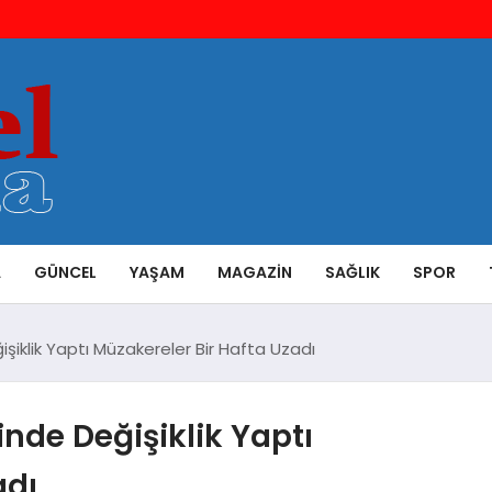
A
GÜNCEL
YAŞAM
MAGAZIN
SAĞLIK
SPOR
şiklik Yaptı Müzakereler Bir Hafta Uzadı
nde Değişiklik Yaptı
adı