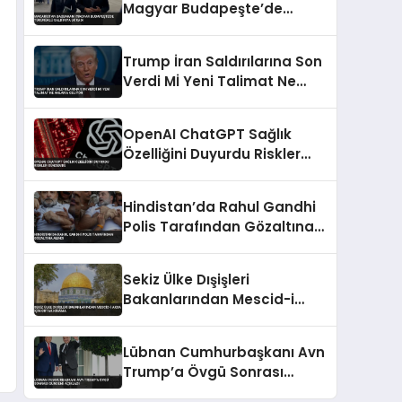
Magyar Budapeşte’de
Tükürüklü Saldırıya Uğradı
Trump İran Saldırılarına Son
Verdi Mİ Yeni Talimat Ne
Anlama Geliyor
OpenAI ChatGPT Sağlık
Özelliğini Duyurdu Riskler
Gündemde
Hindistan’da Rahul Gandhi
Polis Tarafından Gözaltına
Alındı
Sekiz Ülke Dışişleri
Bakanlarından Mescid-i
Aksa İçin Ortak Kınama
Lübnan Cumhurbaşkanı Avn
Trump’a Övgü Sonrası
Gündemi Açıkladı