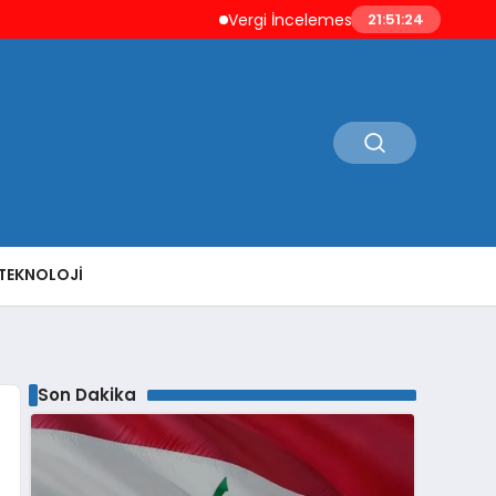
Vergi İncelemesi Öncesi Mükellefe Düzel
21:51:25
TEKNOLOJI
Son Dakika