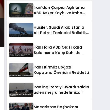
İran’dan Çarpıcı Açıklama
ABD Asker Kaybı ve İmha
Edilen Varlıklar
Detaylandırıldı
Husiler, Suudi Arabistan’a
Ait Petrol Tankerini Balistik
Füzelerle Vurdu
İran Halkı ABD Olası Kara
Saldırısına Karşı Sahilde
Silahlı Devriye Geziyor
İran Hürmüz Boğazı
Kapatma Önerisini Reddetti
İran İngiltere’yi uyardı saldırı
üsleri meşru hedefimizdir
Macaristan Başbakanı