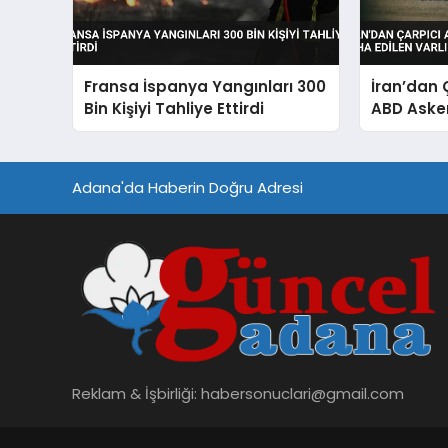
Fransa İspanya Yangınları 300
İran’dan 
Bin Kişiyi Tahliye Ettirdi
ABD Aske
Edilen Var
Adana'da Haberin Doğru Adresi
Reklam & İşbirliği:
habersonuclari@gmail.com