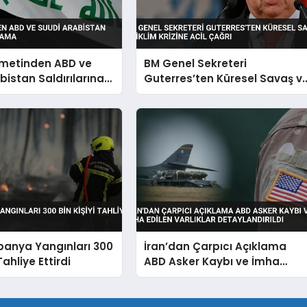
ümetinden ABD ve
BM Genel Sekreteri
bistan Saldırılarına
Guterres’ten Küresel Savaş v
İklim Krizine Acil Çağrı
panya Yangınları 300
İran’dan Çarpıcı Açıklama
Tahliye Ettirdi
ABD Asker Kaybı ve İmha
Edilen Varlıklar Detaylandırıld