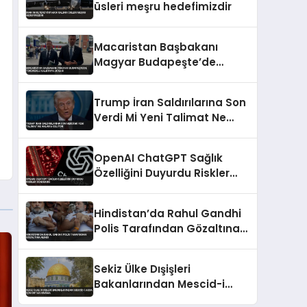
üsleri meşru hedefimizdir
Macaristan Başbakanı
Magyar Budapeşte’de
Tükürüklü Saldırıya Uğradı
Trump İran Saldırılarına Son
Verdi Mİ Yeni Talimat Ne
Anlama Geliyor
OpenAI ChatGPT Sağlık
Özelliğini Duyurdu Riskler
Gündemde
Hindistan’da Rahul Gandhi
Polis Tarafından Gözaltına
Alındı
Sekiz Ülke Dışişleri
Bakanlarından Mescid-i
Aksa İçin Ortak Kınama