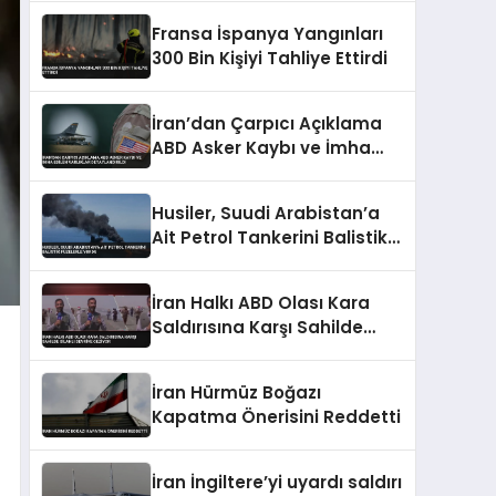
Fransa İspanya Yangınları
300 Bin Kişiyi Tahliye Ettirdi
İran’dan Çarpıcı Açıklama
ABD Asker Kaybı ve İmha
Edilen Varlıklar
Detaylandırıldı
Husiler, Suudi Arabistan’a
Ait Petrol Tankerini Balistik
Füzelerle Vurdu
İran Halkı ABD Olası Kara
Saldırısına Karşı Sahilde
Silahlı Devriye Geziyor
İran Hürmüz Boğazı
Kapatma Önerisini Reddetti
İran İngiltere’yi uyardı saldırı