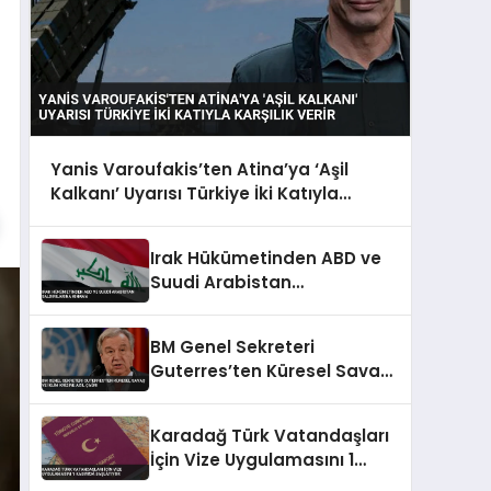
Yanis Varoufakis’ten Atina’ya ‘Aşil
Kalkanı’ Uyarısı Türkiye İki Katıyla
Karşılık Verir
Irak Hükümetinden ABD ve
Suudi Arabistan
Saldırılarına Kınama
BM Genel Sekreteri
Guterres’ten Küresel Savaş
ve İklim Krizine Acil Çağrı
Karadağ Türk Vatandaşları
İçin Vize Uygulamasını 1
Kasım’da Başlatıyor