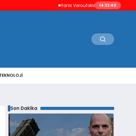
Yanis Varoufakis’ten Atina’ya ‘Aşil Kalkanı’ Uy
14:32:41
TEKNOLOJI
Son Dakika