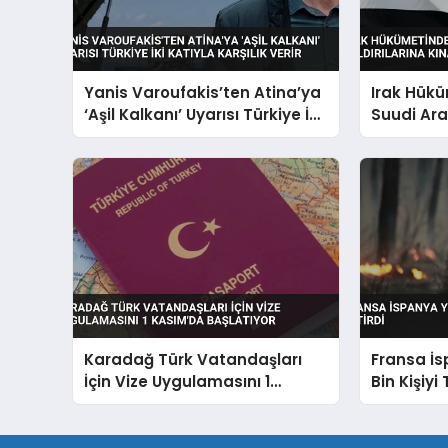
Yanis Varoufakis’ten Atina’ya
Irak Hük
‘Aşil Kalkanı’ Uyarısı Türkiye İki
Suudi Ara
Katıyla Karşılık Verir
Kınama
Karadağ Türk Vatandaşları
Fransa İs
İçin Vize Uygulamasını 1
Bin Kişiyi 
Kasım’da Başlatıyor