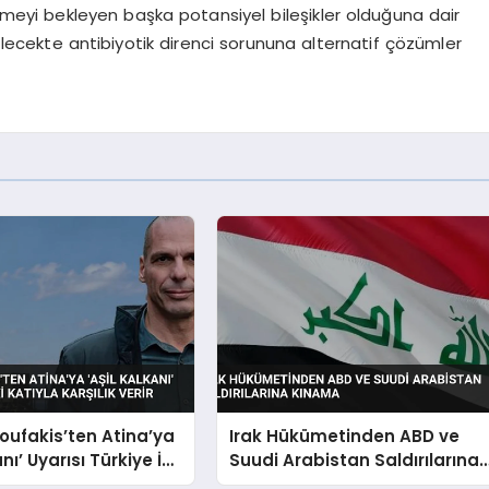
lmeyi bekleyen başka potansiyel bileşikler olduğuna dair
 gelecekte antibiyotik direnci sorununa alternatif çözümler
oufakis’ten Atina’ya
Irak Hükümetinden ABD ve
anı’ Uyarısı Türkiye İki
Suudi Arabistan Saldırılarına
rşılık Verir
Kınama