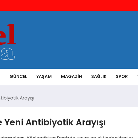
A
GÜNCEL
YAŞAM
MAGAZIN
SAĞLIK
SPOR
tibiyotik Arayışı
e Yeni Antibiyotik Arayışı
ştırmalarını Yönlendiriyor Denizde yaşayan aktinobakteriler,