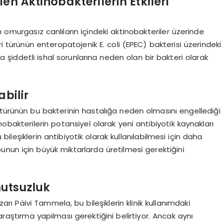
en Aktinobakterilerin Etkileri
ı omurgasız canlıların içindeki aktinobakteriler üzerinde
ri türünün enteropatojenik E. coli (EPEC) bakterisi üzerindeki
da şiddetli ishal sorunlarına neden olan bir bakteri olarak
abilir
 türünün bu bakterinin hastalığa neden olmasını engellediği
obakterilerin potansiyel olarak yeni antibiyotik kaynakları
bileşiklerin antibiyotik olarak kullanılabilmesi için daha
bunun için büyük miktarlarda üretilmesi gerektiğini
utsuzluk
arı Päivi Tammela, bu bileşiklerin klinik kullanımdaki
araştırma yapılması gerektiğini belirtiyor. Ancak aynı