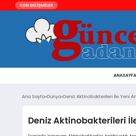
SON GELİŞMELER
ANASAYF
Ana Sayfa
Dünya
Deniz Aktinobakterileri İle Yeni An
Deniz Aktinobakterileri İl
Denizde Yaşayan Aktinobakteriler Antibiyotik Ara