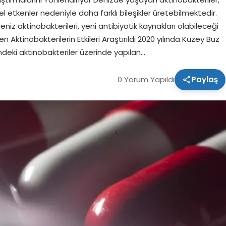
l etkenler nedeniyle daha farklı bileşikler üretebilmektedir.
 deniz aktinobakterileri, yeni antibiyotik kaynakları olabileceği
 Aktinobakterilerin Etkileri Araştırıldı 2020 yılında Kuzey Buz
indeki aktinobakteriler üzerinde yapılan…
0 Yorum Yapıldı
Paylaş