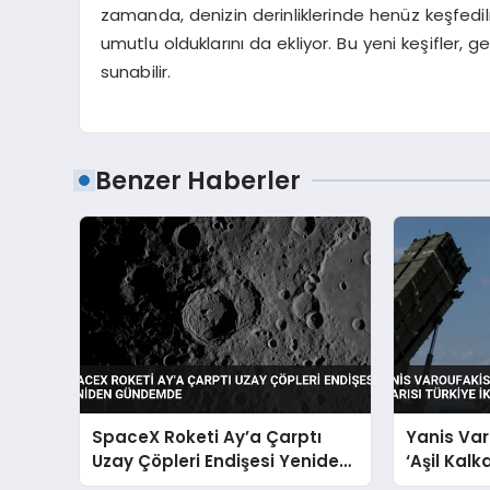
zamanda, denizin derinliklerinde henüz keşfedi
umutlu olduklarını da ekliyor. Bu yeni keşifler,
sunabilir.
Benzer Haberler
SpaceX Roketi Ay’a Çarptı
Yanis Var
Uzay Çöpleri Endişesi Yeniden
‘Aşil Kalk
Gündemde
Katıyla Ka