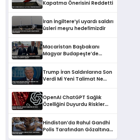
Kapatma Önerisini Reddetti
İran İngiltere’yi uyardı saldırı
üsleri meşru hedefimizdir
Macaristan Başbakanı
Magyar Budapeşte’de
Tükürüklü Saldırıya Uğradı
Trump İran Saldırılarına Son
Verdi Mİ Yeni Talimat Ne
Anlama Geliyor
OpenAI ChatGPT Sağlık
Özelliğini Duyurdu Riskler
Gündemde
Hindistan’da Rahul Gandhi
Polis Tarafından Gözaltına
Alındı