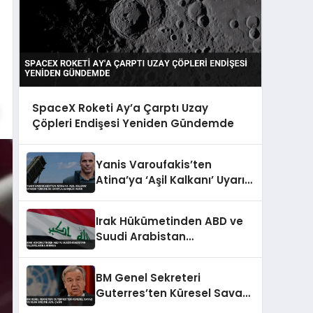
SpaceX Roketi Ay’a Çarptı Uzay
Çöpleri Endişesi Yeniden Gündemde
Yanis Varoufakis’ten
Atina’ya ‘Aşil Kalkanı’ Uyarısı
Türkiye İki Katıyla Karşılık
Verir
Irak Hükümetinden ABD ve
Suudi Arabistan
Saldırılarına Kınama
BM Genel Sekreteri
Guterres’ten Küresel Savaş
ve İklim Krizine Acil Çağrı