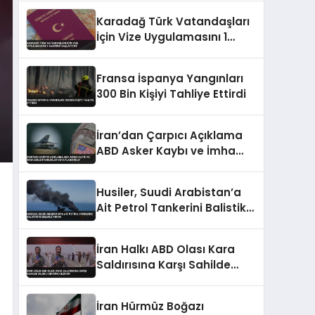
Karadağ Türk Vatandaşları
İçin Vize Uygulamasını 1
Kasım’da Başlatıyor
Fransa İspanya Yangınları
300 Bin Kişiyi Tahliye Ettirdi
İran’dan Çarpıcı Açıklama
ABD Asker Kaybı ve İmha
Edilen Varlıklar
Detaylandırıldı
Husiler, Suudi Arabistan’a
Ait Petrol Tankerini Balistik
Füzelerle Vurdu
İran Halkı ABD Olası Kara
Saldırısına Karşı Sahilde
Silahlı Devriye Geziyor
İran Hürmüz Boğazı