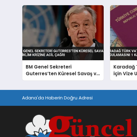
BM Genel Sekreteri
Karadağ 
Guterres’ten Küresel Savaş ve
İçin Vize
İklim Krizine Acil Çağrı
Kasım’da 
Adana'da Haberin Doğru Adresi