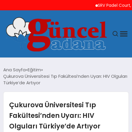
SRV Padel Court, 24 Ül
ANASAYFA
Ana Sayfa
Eğitim
Çukurova Üniversitesi Tıp Fakültesi’nden Uyarı: HIV Olguları
GÜNCEL
Türkiye’de Artıyor
YAŞAM
Çukurova Üniversitesi Tıp
MAGAZIN
Fakültesi’nden Uyarı: HIV
Olguları Türkiye’de Artıyor
SAĞLIK