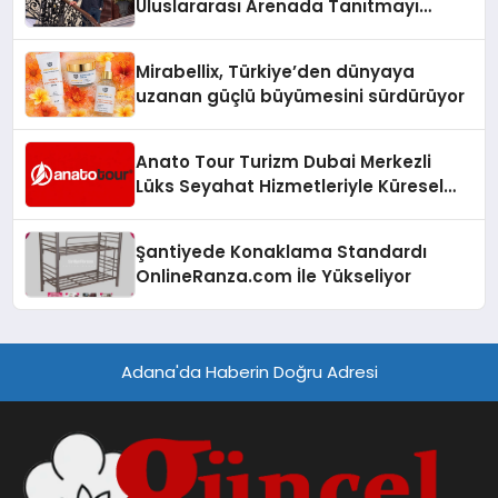
Uluslararası Arenada Tanıtmayı
Hedefliyor
Mirabellix, Türkiye’den dünyaya
uzanan güçlü büyümesini sürdürüyor
Anato Tour Turizm Dubai Merkezli
Lüks Seyahat Hizmetleriyle Küresel
Turizmde Öne Çıkıyor
Şantiyede Konaklama Standardı
OnlineRanza.com İle Yükseliyor
Adana'da Haberin Doğru Adresi