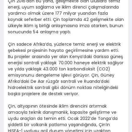
Çin 2016’dan bu yana, gelişmekte olan uluslara temiz
enerji, uyum sağlama ve iklim direnci çalışmalarında
yardımcı olmak üzere 177 milyar yuandan fazla
kaynak seferber etti. Çin toplamda 42 gelişmekte olan
ülkeyle iklim iş birliği anlaşmasına imza atarken, bunun
sonucunda 54 anlaşma yaptı.
Çin sadece Afrika’da, yüzlerce temiz enerji ve elektrik
şebekesi projesinin hayata geçirilmesine yardım etti.
Bu projeler arasında yer alan Kenya’daki Garissa güneş
enerjisi santrali yaklaşık 70.000 haneye elektrik sağlıyor
ve yılda yaklaşık 43.000 ton karbondioksit (CO2)
emisyonunu dengeleme işlevi görüyor. Çin, Güney
Afrika’daki De Aar rüzgâr santrali ve Ruanda’daki
hidroelektrik santrali gibi dönüm noktası niteliğindeki
başka projelere de destek veriyor.
Çin, altyapının ötesinde iklim direncini artırmak
amacıyla teknik danışmanlık, kapasite geliştirme ve
uydu araçları da temin etti. Ocak 2022’de Tonga’da
şiddetli bir volkanik patlama yaşandığında, Çin’in
HISEA-1 uydusu acil durum yönetimi için uzaktan