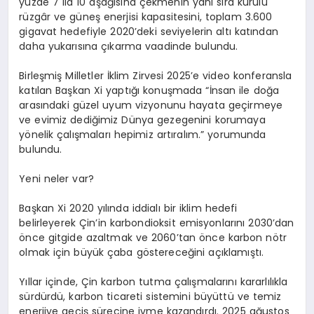
yüzde 7 ila 10 aşağısına çekmenin yanı sıra kurulu
rüzgâr ve güneş enerjisi kapasitesini, toplam 3.600
gigavat hedefiyle 2020’deki seviyelerin altı katından
daha yukarısına çıkarma vaadinde bulundu.
Birleşmiş Milletler İklim Zirvesi 2025’e video konferansla
katılan Başkan Xi yaptığı konuşmada “İnsan ile doğa
arasındaki güzel uyum vizyonunu hayata geçirmeye
ve evimiz dediğimiz Dünya gezegenini korumaya
yönelik çalışmaları hepimiz artıralım.” yorumunda
bulundu.
Yeni neler var?
Başkan Xi 2020 yılında iddialı bir iklim hedefi
belirleyerek Çin’in karbondioksit emisyonlarını 2030’dan
önce gitgide azaltmak ve 2060’tan önce karbon nötr
olmak için büyük çaba göstereceğini açıklamıştı.
Yıllar içinde, Çin karbon tutma çalışmalarını kararlılıkla
sürdürdü, karbon ticareti sistemini büyüttü ve temiz
enerjiye geçiş sürecine ivme kazandırdı. 2025 ağustos