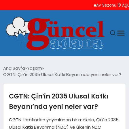
Av Sezonu 18 Ağustos’ta
ANASAYFA
Ana Sayfa
Yaşam
CGTN: Çin’in 2035 Ulusal Katkı Beyanı’nda yeni neler var?
GÜNCEL
YAŞAM
CGTN: Çin’in 2035 Ulusal Katkı
Beyanı’nda yeni neler var?
MAGAZIN
CGTN tarafından yayımlanan bir makale, Çin’in 2035
SAĞLIK
Ulusal Katkı Beyanı’na (NDC) ve ülkenin NDC