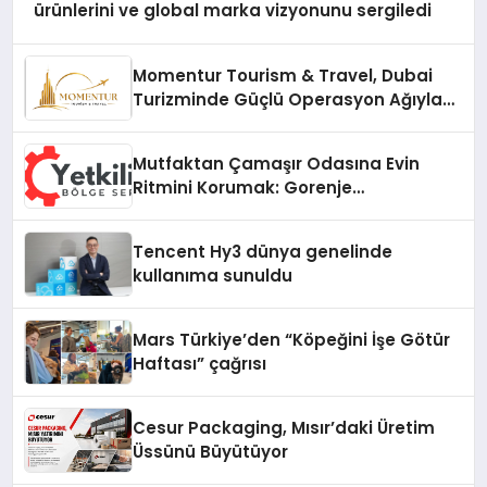
ürünlerini ve global marka vizyonunu sergiledi
Momentur Tourism & Travel, Dubai
Turizminde Güçlü Operasyon Ağıyla
Fark Yaratıyor
Mutfaktan Çamaşır Odasına Evin
Ritmini Korumak: Gorenje
Cihazlarında Dürüst Teknik Destek
Deneyimi
Tencent Hy3 dünya genelinde
kullanıma sunuldu
Mars Türkiye’den “Köpeğini İşe Götür
Haftası” çağrısı
Cesur Packaging, Mısır’daki Üretim
Üssünü Büyütüyor