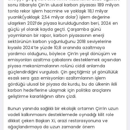
sonu itibarıyla Çin’in ulusal karbon piyasası 189 milyon
tonla rekor işlem hacmine ve yaklaşık 18,1 milyar
yuanlık(yaklaşık 2,54 milyar dolar) işlem değerine
ulaşırken 2021’de piyasa kurulduğundan beri, 2024 en
güçlü yıl olarak kayda geçti. Çarşamba günü
yayımlanan bir rapor, karbon piyasasının enerji
sektörünün karbon yoğunluğunu 2018 seviyelerine
kıyasla 2024’te yüzde 10,8 oranında azaltmaya
yardımcı olduğunu, böylece Çin’in yeşil dönüşüm ve
emisyonları azaltma çabalarını desteklemek açısından
piyasa mekanizmalarının rolünü ciddi anlamda
güçlendirdiğini vurguladı. Çin geçtiğimiz yıl gönüllülük
esaslı sera gazı emisyonları azaltımlarının işlem
gördüğü ulusal bir piyasa da kurdu, bu da ülkenin ikili
karbon hedeflerine ulaşmak için politika araçlarını
geliştirme kararlılığının altını çizdi.
Bunun yanında sağlıklı bir ekolojik ortamın Çin’in uzun
vadeli kalkınmasını desteklemede oynadığı kilit role
dikkat çeken Başkan Xi, arazi restorasyonuna ve
ağaçlandırmaya da uzun zamandır önem