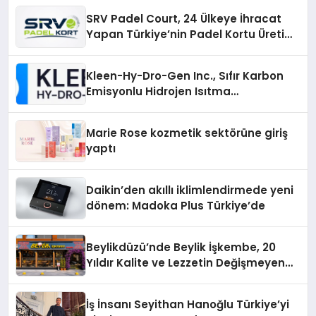
SRV Padel Court, 24 Ülkeye İhracat
Yapan Türkiye’nin Padel Kortu Üretim
Gücü
Kleen-Hy-Dro-Gen Inc., Sıfır Karbon
Emisyonlu Hidrojen Isıtma
Teknolojisinde ISO ve TSSA
Düzenleyici Onaylarını Aldı
Marie Rose kozmetik sektörüne giriş
yaptı
Daikin’den akıllı iklimlendirmede yeni
dönem: Madoka Plus Türkiye’de
Beylikdüzü’nde Beylik İşkembe, 20
Yıldır Kalite ve Lezzetin Değişmeyen
Adresi
İş İnsanı Seyithan Hanoğlu Türkiye’yi