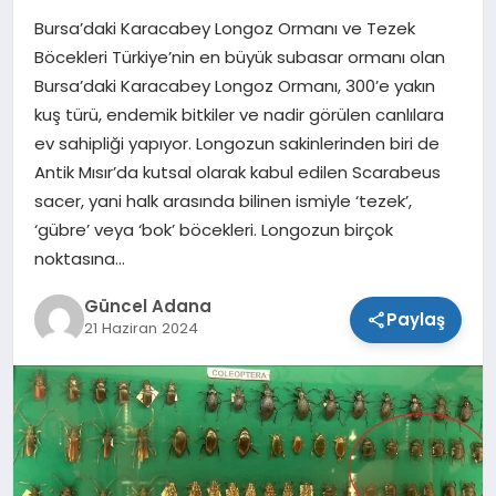
Bursa’daki Karacabey Longoz Ormanı ve Tezek
SPOR
Böcekleri Türkiye’nin en büyük subasar ormanı olan
Bursa’daki Karacabey Longoz Ormanı, 300’e yakın
TEKNOLOJI
kuş türü, endemik bitkiler ve nadir görülen canlılara
ev sahipliği yapıyor. Longozun sakinlerinden biri de
Antik Mısır’da kutsal olarak kabul edilen Scarabeus
sacer, yani halk arasında bilinen ismiyle ‘tezek’,
‘gübre’ veya ‘bok’ böcekleri. Longozun birçok
noktasına…
Güncel Adana
Paylaş
21 Haziran 2024