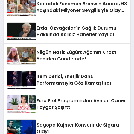
Kanadalı Fenomen Bronwin Aurora, 63
Yaşındaki Milyoner Sevgilisiyle Olay
Yarattı
Erdal Özyağcılar’ın Sağlık Durumu
Hakkında Asılsız Haberler Yayıldı
Nilgün Nazlı: Züğürt Ağa’nın Kiraz’ı
Yeniden Gündemde!
İrem Derici, Enerjik Dans
Performansıyla Göz Kamaştırdı
Esra Erol Programından Ayrılan Caner
Toygar Şaşırttı
Sagopa Kajmer Konserinde Sigara
Olayı