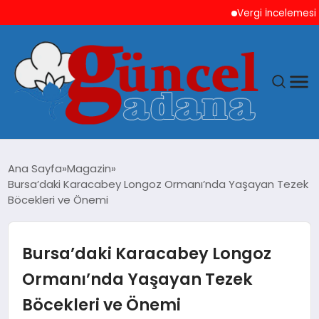
Vergi İncelemesi Önces
ANASAYFA
Ana Sayfa
Magazin
Bursa’daki Karacabey Longoz Ormanı’nda Yaşayan Tezek
GÜNCEL
Böcekleri ve Önemi
YAŞAM
Bursa’daki Karacabey Longoz
MAGAZIN
Ormanı’nda Yaşayan Tezek
Böcekleri ve Önemi
SAĞLIK