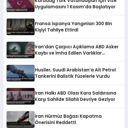
Karadağ Türk Vatandaşları İçin Vize
Uygulamasını 1 Kasım’da Başlatıyor
Fransa İspanya Yangınları 300 Bin
Kişiyi Tahliye Ettirdi
İran’dan Çarpıcı Açıklama ABD Asker
Kaybı ve İmha Edilen Varlıklar
Detaylandırıldı
Husiler, Suudi Arabistan’a Ait Petrol
Tankerini Balistik Füzelerle Vurdu
İran Halkı ABD Olası Kara Saldırısına
Karşı Sahilde Silahlı Devriye Geziyor
İran Hürmüz Boğazı Kapatma
Önerisini Reddetti