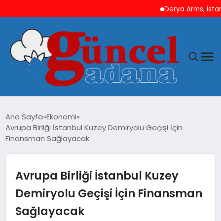
Derya Arms, İstanbul P
ANASAYFA
Ana Sayfa
Ekonomi
Avrupa Birliği İstanbul Kuzey Demiryolu Geçişi İçin
GÜNCEL
Finansman Sağlayacak
YAŞAM
Avrupa Birliği İstanbul Kuzey
MAGAZIN
Demiryolu Geçişi İçin Finansman
Sağlayacak
SAĞLIK