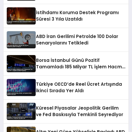
İstihdamı Koruma Destek Programı
Süresi 3 Yıla Uzatıldı
ABD İran Gerilimi Petrolde 100 Dolar
Senaryolarını Tetikledi
Borsa İstanbul Günü Pozitif
Tamamladı 185 Milyar TL İşlem Hacmi
Kaydedildi
Türkiye OECD’de Reel Ücret Artışında
İkinci Sırada Yer Aldı
Küresel Piyasalar Jeopolitik Gerilim
ve Fed Baskısıyla Temkinli Seyrediyor
Altın Yeni Güne Yükselişle Başladı ABD