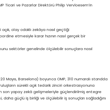
P Ticari ve Pazarlar Direkt
ö
r
ü
Philip Vervloesem
’
in
li a
çı
k, olay odakl
ı
zek
â
ya nas
ı
l ge
ç
ti
ğ
i
 koordine etmesiyle karar h
ı
z
ı
n
ı
n nas
ı
l ger
ç
ek bir
nunu sekt
ö
rler genelinde
ö
l
çü
lebilir sonu
ç
lara nas
ı
l
-20 May
ı
s, Barselona) boyunca OMP, 310 numaral
ı
standda
rulu
ş
lar
ı
n s
ü
rekli a
çı
k tedarik zinciri orkestrasyonuna
En son yapay zek
â
geli
ş
meleriyle g
üç
lendirilmi
ş
entegre
i, daha g
üç
l
ü
i
ş
birli
ğ
i ve
ö
l
çü
lebilir i
ş
sonu
ç
lar
ı
sa
ğ
lad
ığı
n
ı