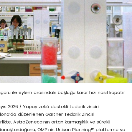
ç
g
ö
r
ü
ile eylem aras
ı
ndaki bo
ş
lu
ğ
u karar h
ı
z
ı
nas
ı
l kapat
ı
r
ay
ı
s 2026
/ Yapay zek
â
destekli tedarik zinciri
lona
’
da d
ü
zenlenen Gartner Tedarik Zinciri
birlikte, AstraZeneca
’
n
ı
n artan karma
şı
kl
ı
k ve s
ü
rekli
d
ö
n
üş
t
ü
rd
üğü
n
ü
; OMP
’
nin Unison Planning
™
platformu ve