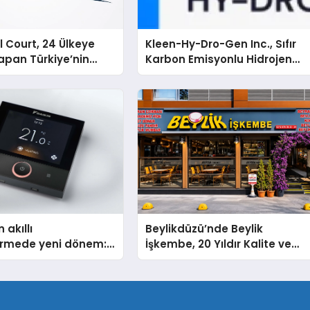
 Court, 24 Ülkeye
Kleen-Hy-Dro-Gen Inc., Sıfır
apan Türkiye’nin
Karbon Emisyonlu Hidrojen
rtu Üretim Gücü
Isıtma Teknolojisinde ISO ve
TSSA Düzenleyici Onaylarını
Aldı
 akıllı
Beylikdüzü’nde Beylik
dirmede yeni dönem:
İşkembe, 20 Yıldır Kalite ve
lus Türkiye’de
Lezzetin Değişmeyen Adresi