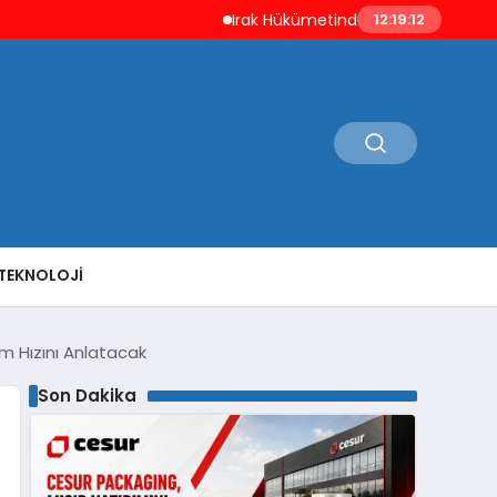
Irak Hükümetinden ABD ve Suudi Arabistan S
12:19:13
TEKNOLOJI
m Hızını Anlatacak
Son Dakika