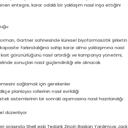
enen entegre, karar odakl
ı
bir yakla
şı
m nas
ı
l in
ş
a etti
ğ
ini
lu
ğ
u
Gorman
, Gartner sahnesinde k
ü
resel biyofarmas
ö
tik
ş
irketin
kapasite fark
ı
ndal
ığı
na sahip karar alma yakla
şı
m
ı
na nas
ı
l
 k
ı
s
ı
t g
ö
r
ü
n
ü
rl
üğü
n
ü
nas
ı
l art
ı
rd
ığı
ve kampanya y
ö
netimi,
elinde sonu
ç
lar
ı
nas
ı
l g
üç
lendirdi
ğ
i ele al
ı
nacak.
mesini sa
ğ
lamak i
ç
in gerekenler
dik
ç
e planlay
ı
c
ı
rollerinin nas
ı
l evrildi
ğ
i
stek sistemlerinin bir sonraki a
ş
amas
ı
na nas
ı
l haz
ı
rland
ığı
el d
ü
zenliyor
eri aras
ı
nda
Shell eski Tedarik Zinciri Ba
ş
kan Yard
ı
mc
ı
s
ı
Jack