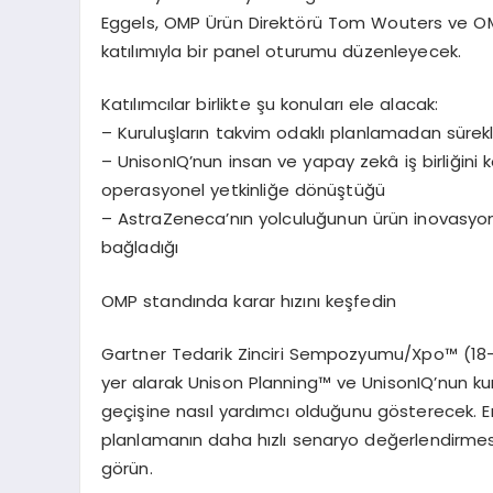
Eggels
, OMP
Ü
r
ü
n Direkt
ö
r
ü
Tom Wouters
ve OM
kat
ı
l
ı
m
ı
yla bir panel oturumu d
ü
zenleyecek.
Kat
ı
l
ı
mc
ı
lar birlikte
ş
u konular
ı
ele alacak:
–
Kurulu
ş
lar
ı
n takvim odakl
ı
planlamadan s
ü
rek
–
UnisonIQ
’
nun insan ve yapay zek
â
i
ş
birli
ğ
ini
operasyonel yetkinli
ğ
e d
ö
n
üş
t
üğü
–
AstraZeneca
’
n
ı
n yolculu
ğ
unun
ü
r
ü
n inovasyo
ba
ğ
lad
ığı
OMP stand
ı
nda karar h
ı
z
ı
n
ı
ke
ş
fedin
Gartner Tedarik Zinciri Sempozyumu/Xpo
™
(18
yer alarak Unison Planning
™
ve UnisonIQ
’
nun ku
ge
ç
i
ş
ine nas
ı
l yard
ı
mc
ı
oldu
ğ
unu g
ö
sterecek. 
planlaman
ı
n daha h
ı
zl
ı
senaryo de
ğ
erlendirmes
g
ö
r
ü
n.