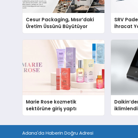
Cesur Packaging, Mısır’daki
SRV Padel
Üretim Üssünü Büyütüyor
İhracat Y
Padel Ko
Marie Rose kozmetik
Daikin’den
sektörüne giriş yaptı
iklimlen
Madoka P
Adana'da Haberin Doğru Adresi