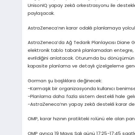
UnisonIQ yapay zek
â
orkestrasyonu ile destekl
payla
ş
acak.
AstraZeneca
’
n
ı
n karar odakl
ı
planlamaya yolcu
AstraZeneca
’
da A
ğ
Tedarik Planlay
ı
c
ı
s
ı
Diane 
elektronik tablo tabanl
ı
planlamadan entegre, 
evrildi
ğ
ini anlatacak. Oturumda bu d
ö
n
üşü
m
ü
n
kapasite planlama ve detayl
ı ç
izelgeleme gen
Gorman
ş
u ba
ş
l
ı
klara de
ğ
inecek:
-Karma
şı
k bir organizasyonda kullan
ı
c
ı
benimse
-Planlama daha fazla sistem destekli hale gel
-AstraZeneca
’
n
ı
n yapay zek
â
destekli karar de
OMP, karar h
ı
z
ı
n
ı
n pratikteki rol
ü
n
ü
ele alan pan
OMP ayr
ı
ca
19 May
ı
s Sal
ı
g
ü
n
ü
17:25-17:45 saatl