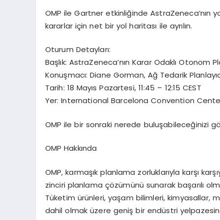
OMP ile Gartner etkinli
ğ
inde AstraZeneca
’
n
ı
n y
kararlar i
ç
in net bir yol haritas
ı
ile ayr
ı
l
ı
n.
Oturum
Detaylar
ı
:
Ba
ş
l
ı
k: AstraZeneca
’
n
ı
n Karar Odakl
ı
Otonom Pl
Konu
ş
mac
ı
: Diane Gorman, A
ğ
Tedarik Planlay
ı
Tarih: 18 May
ı
s Pazartesi, 11:45 – 12:15 CEST
Yer: International Barcelona Convention Cente
OMP ile bir sonraki nerede bulu
ş
abilece
ğ
inizi g
OMP Hakk
ı
nda
OMP, karma
şı
k planlama zorluklar
ı
yla kar
şı
kar
şı
zinciri planlama
çö
z
ü
m
ü
n
ü
sunarak ba
ş
ar
ı
l
ı
olm
T
ü
ketim
ü
r
ü
nleri, ya
ş
am bilimleri, kimyasallar, m
dahil olmak
ü
zere geni
ş
bir end
ü
stri yelpazesin