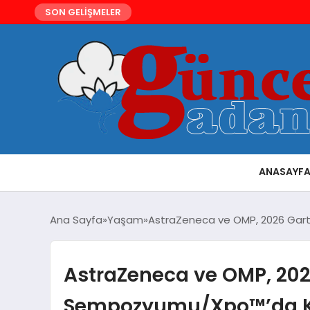
SON GELİŞMELER
ANASAYF
Ana Sayfa
Yaşam
AstraZeneca ve OMP, 2026 Gartn
AstraZeneca ve OMP, 2026
Sempozyumu/Xpo™’da Kar