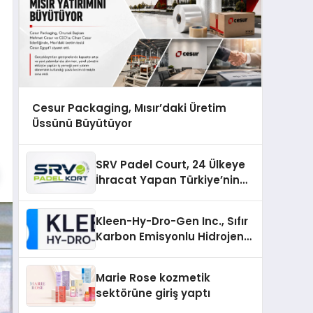
Cesur Packaging, Mısır’daki Üretim
Üssünü Büyütüyor
SRV Padel Court, 24 Ülkeye
İhracat Yapan Türkiye’nin
Padel Kortu Üretim Gücü
Kleen-Hy-Dro-Gen Inc., Sıfır
Karbon Emisyonlu Hidrojen
Isıtma Teknolojisinde ISO ve
TSSA Düzenleyici Onaylarını
Marie Rose kozmetik
Aldı
sektörüne giriş yaptı