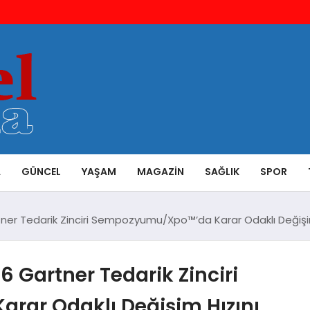
A
GÜNCEL
YAŞAM
MAGAZIN
SAĞLIK
SPOR
er Tedarik Zinciri Sempozyumu/Xpo™’da Karar Odaklı Değişi
 Gartner Tedarik Zinciri
ar Odaklı Değişim Hızını