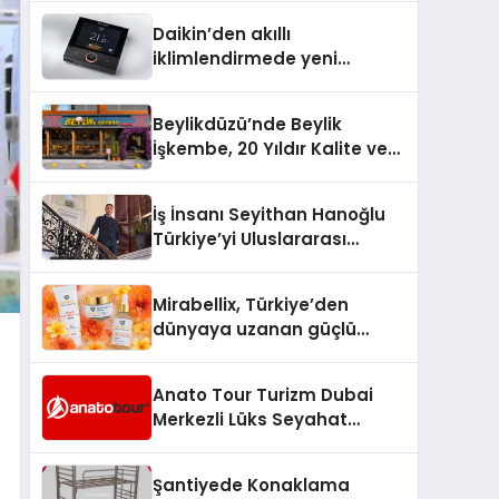
Daikin’den akıllı
iklimlendirmede yeni
dönem: Madoka Plus
Türkiye’de
Beylikdüzü’nde Beylik
İşkembe, 20 Yıldır Kalite ve
Lezzetin Değişmeyen Adresi
İş İnsanı Seyithan Hanoğlu
Türkiye’yi Uluslararası
Arenada Tanıtmayı
Hedefliyor
Mirabellix, Türkiye’den
dünyaya uzanan güçlü
büyümesini sürdürüyor
Anato Tour Turizm Dubai
Merkezli Lüks Seyahat
Hizmetleriyle Küresel
Turizmde Öne Çıkıyor
Şantiyede Konaklama