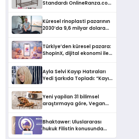
Standardı OnlineRanza.com
İle Yükseliyor
Küresel rinoplasti pazarının
2030’da 9,6 milyar dolara
ulaşması bekleniyor
Türkiye’den küresel pazara:
ShopinX, dijital ekonomi ile
gerçek dünya alışverişini bir
araya getirmeyi hedefliyor
Ayla Selvi Kayıp Hatıraları
Yedi Şarkıda Topladı: “Kayıp
Kasetler 1” 31 Temmuz’da
Çıktı
Yeni yapilan 31 bilimsel
araştırmaya göre, Vegan
Köpek Maması ve Vegan
Kedi Mamasının İyi
Bhaktawer: Uluslararası
Sindirildiğini Ortaya Koydu
hukuk Filistin konusunda
çifte standart uyguluyor