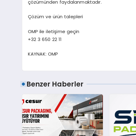
çö
z
ü
m
ü
nden faydalanmaktad
ı
r.
Çö
z
ü
m ve
ü
r
ü
n talepleri
OMP ile ileti
ş
ime ge
ç
in
+32 3 650 22 11
KAYNAK:
OMP
Benzer Haberler