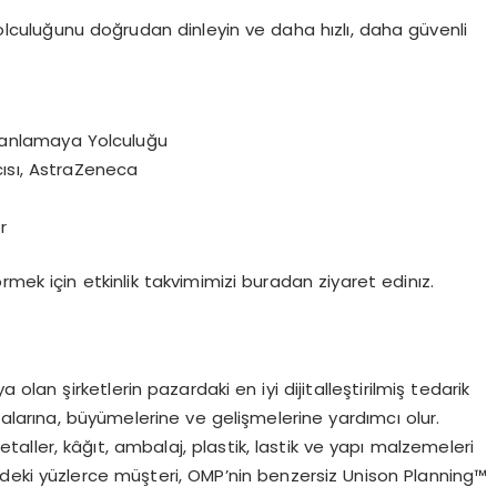
olculu
ğ
unu do
ğ
rudan dinleyin ve daha h
ı
zl
ı
, daha g
ü
venli
anlamaya Yolculu
ğ
u
c
ı
s
ı
, AstraZeneca
r
ö
rmek i
ç
in
etkinlik takvimimizi buradan
ziyaret edin
ı
z
.
ya olan
ş
irketlerin pazardaki en iyi dijitalle
ş
tirilmi
ş
tedarik
alar
ı
na, b
ü
y
ü
melerine ve geli
ş
melerine yard
ı
mc
ı
olur.
etaller, k
âğı
t, ambalaj, plastik, lastik ve yap
ı
malzemeleri
deki y
ü
zlerce m
üş
teri, OMP
’
nin benzersiz Unison Planning
™