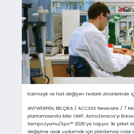
Karma
şı
k ve h
ı
zl
ı
de
ğ
i
ş
en tedarik zincirlerinde i
ANTWERPEN, BEL
Çİ
KA / ACCESS Newswire / 7 M
planlamas
ı
nda lider OMP, AstraZeneca
’
y
ı
Barse
Sempozyumu/Xpo
™
2026
’
ya ta
şı
yor.
İ
ki
ş
irket 
de
ğ
i
ş
ime ayak uydurmak i
ç
in planlamay
ı
nas
ı
l 