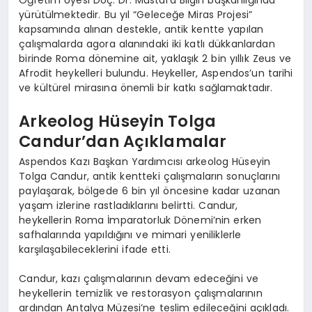
Öğretim Üyesi Doç. Dr. Mustafa Bilgin başkanlığında
yürütülmektedir. Bu yıl “Geleceğe Miras Projesi”
kapsamında alınan destekle, antik kentte yapılan
çalışmalarda agora alanındaki iki katlı dükkanlardan
birinde Roma dönemine ait, yaklaşık 2 bin yıllık Zeus ve
Afrodit heykelleri bulundu. Heykeller, Aspendos’un tarihi
ve kültürel mirasına önemli bir katkı sağlamaktadır.
Arkeolog Hüseyin Tolga
Candur’dan Açıklamalar
Aspendos Kazı Başkan Yardımcısı arkeolog Hüseyin
Tolga Candur, antik kentteki çalışmaların sonuçlarını
paylaşarak, bölgede 6 bin yıl öncesine kadar uzanan
yaşam izlerine rastladıklarını belirtti. Candur,
heykellerin Roma İmparatorluk Dönemi’nin erken
safhalarında yapıldığını ve mimari yeniliklerle
karşılaşabileceklerini ifade etti.
Candur, kazı çalışmalarının devam edeceğini ve
heykellerin temizlik ve restorasyon çalışmalarının
ardından Antalya Müzesi’ne teslim edileceğini açıkladı.