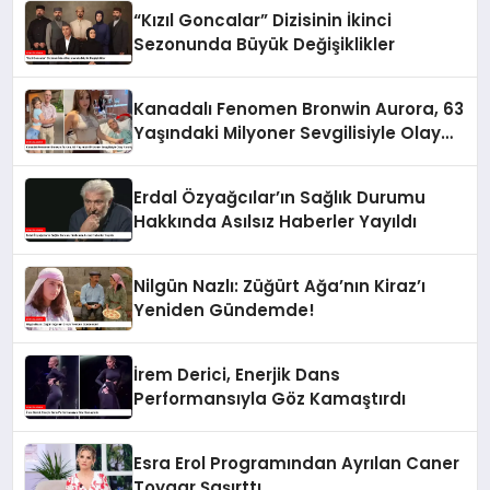
“Kızıl Goncalar” Dizisinin İkinci
Sezonunda Büyük Değişiklikler
Kanadalı Fenomen Bronwin Aurora, 63
Yaşındaki Milyoner Sevgilisiyle Olay
Yarattı
Erdal Özyağcılar’ın Sağlık Durumu
Hakkında Asılsız Haberler Yayıldı
Nilgün Nazlı: Züğürt Ağa’nın Kiraz’ı
Yeniden Gündemde!
İrem Derici, Enerjik Dans
Performansıyla Göz Kamaştırdı
Esra Erol Programından Ayrılan Caner
Toygar Şaşırttı