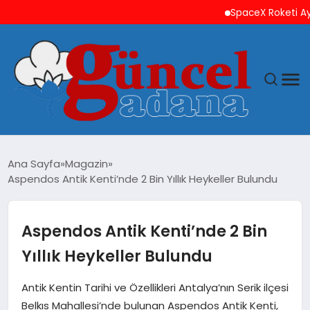
SpaceX Roketi Ay’a Ça
ANASAYFA
Ana Sayfa
Magazin
Aspendos Antik Kenti’nde 2 Bin Yıllık Heykeller Bulundu
GÜNCEL
YAŞAM
Aspendos Antik Kenti’nde 2 Bin
Yıllık Heykeller Bulundu
MAGAZIN
Antik Kentin Tarihi ve Özellikleri Antalya’nın Serik ilçesi
SAĞLIK
Belkıs Mahallesi’nde bulunan Aspendos Antik Kenti,