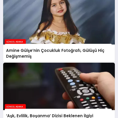
Amine Gülşe’nin Çocukluk Fotoğrafı, Gülüşü Hiç
Değişmemiş
‘Aşk, Evlilik, Boşanma’ Dizisi Beklenen İlgiyi