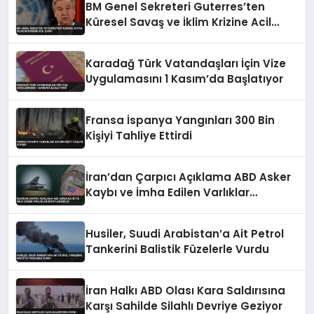
BM Genel Sekreteri Guterres’ten
Küresel Savaş ve İklim Krizine Acil
Çağrı
Karadağ Türk Vatandaşları İçin Vize
Uygulamasını 1 Kasım’da Başlatıyor
Fransa İspanya Yangınları 300 Bin
Kişiyi Tahliye Ettirdi
İran’dan Çarpıcı Açıklama ABD Asker
Kaybı ve İmha Edilen Varlıklar
Detaylandırıldı
Husiler, Suudi Arabistan’a Ait Petrol
Tankerini Balistik Füzelerle Vurdu
İran Halkı ABD Olası Kara Saldırısına
Karşı Sahilde Silahlı Devriye Geziyor