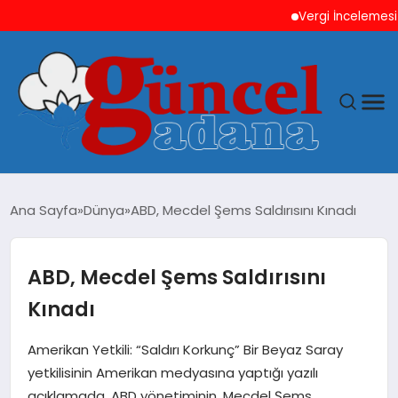
Vergi İncelemesi Önce
ANASAYFA
Ana Sayfa
Dünya
ABD, Mecdel Şems Saldırısını Kınadı
GÜNCEL
ABD, Mecdel Şems Saldırısını
YAŞAM
Kınadı
MAGAZIN
Amerikan Yetkili: “Saldırı Korkunç” Bir Beyaz Saray
yetkilisinin Amerikan medyasına yaptığı yazılı
SAĞLIK
açıklamada, ABD yönetiminin, Mecdel Şems