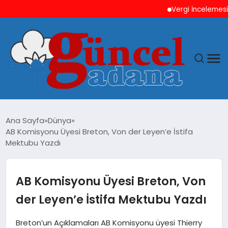
Vergi İncelemesi Önce
ANASAYFA
Ana Sayfa
Dünya
AB Komisyonu Üyesi Breton, Von der Leyen’e İstifa
GÜNCEL
Mektubu Yazdı
YAŞAM
AB Komisyonu Üyesi Breton, Von
MAGAZIN
der Leyen’e İstifa Mektubu Yazdı
SAĞLIK
Breton’un Açıklamaları AB Komisyonu üyesi Thierry