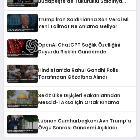
Budapeşte’de Tükürüklü Saldırıya
Uğradı
Trump İran Saldırılarına Son Verdi Mİ
Yeni Talimat Ne Anlama Geliyor
OpenAI ChatGPT Sağlık Özelliğini
Duyurdu Riskler Gündemde
Hindistan’da Rahul Gandhi Polis
Tarafından Gözaltına Alındı
Sekiz Ülke Dışişleri Bakanlarından
Mescid-i Aksa İçin Ortak Kınama
Lübnan Cumhurbaşkanı Avn Trump’a
Övgü Sonrası Gündemi Açıkladı