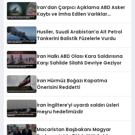
İran’dan Çarpıcı Açıklama ABD Asker
Kaybı ve İmha Edilen Varlıklar
Detaylandırıldı
Husiler, Suudi Arabistan’a Ait Petrol
Tankerini Balistik Füzelerle Vurdu
İran Halkı ABD Olası Kara Saldırısına
Karşı Sahilde Silahlı Devriye Geziyor
İran Hürmüz Boğazı Kapatma
Önerisini Reddetti
İran İngiltere’yi uyardı saldırı üsleri
meşru hedefimizdir
Macaristan Başbakanı Magyar