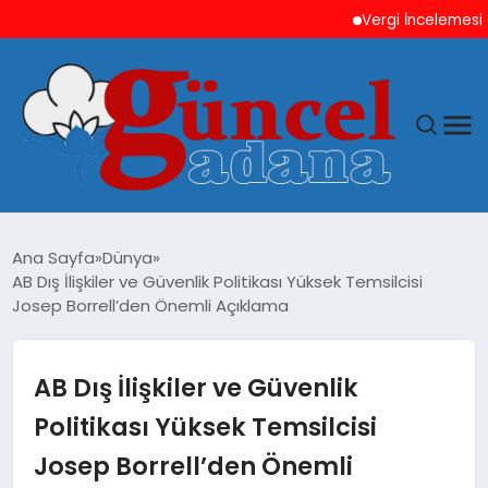
Vergi İncelemesi Önc
ANASAYFA
Ana Sayfa
Dünya
AB Dış İlişkiler ve Güvenlik Politikası Yüksek Temsilcisi
GÜNCEL
Josep Borrell’den Önemli Açıklama
YAŞAM
AB Dış İlişkiler ve Güvenlik
MAGAZIN
Politikası Yüksek Temsilcisi
Josep Borrell’den Önemli
SAĞLIK