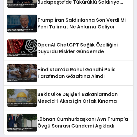
Budapeşte’de Tükürüklü Saldırıya
Uğradı
Trump İran Saldırılarına Son Verdi Mİ
Yeni Talimat Ne Anlama Geliyor
OpenAI ChatGPT Sağlık Özelliğini
Duyurdu Riskler Gündemde
Hindistan’da Rahul Gandhi Polis
Tarafından Gözaltına Alındı
Sekiz Ülke Dışişleri Bakanlarından
Mescid-i Aksa İçin Ortak Kınama
Lübnan Cumhurbaşkanı Avn Trump’a
Övgü Sonrası Gündemi Açıkladı