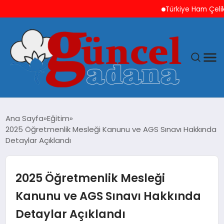
Türkiye Ham Çelik Üretim
ANASAYFA
Ana Sayfa
Eğitim
2025 Öğretmenlik Mesleği Kanunu ve AGS Sınavı Hakkında
GÜNCEL
Detaylar Açıklandı
YAŞAM
2025 Öğretmenlik Mesleği
MAGAZIN
Kanunu ve AGS Sınavı Hakkında
Detaylar Açıklandı
SAĞLIK